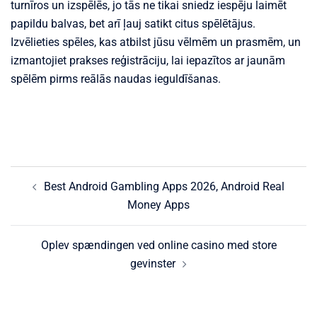
turnīros un izspēlēs, jo tās ne tikai sniedz iespēju laimēt
papildu balvas, bet arī ļauj satikt citus spēlētājus.
Izvēlieties spēles, kas atbilst jūsu vēlmēm un prasmēm, un
izmantojiet prakses reģistrāciju, lai iepazītos ar jaunām
spēlēm pirms reālās naudas ieguldīšanas.
Post
Best Android Gambling Apps 2026, Android Real
navigation
Money Apps
Oplev spændingen ved online casino med store
gevinster