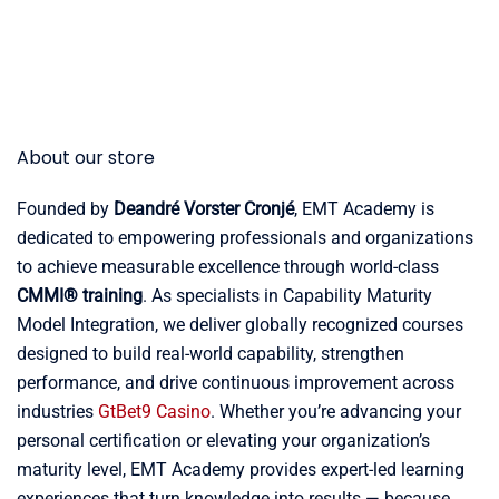
About our store
Founded by
Deandré Vorster Cronjé
, EMT Academy is
dedicated to empowering professionals and organizations
to achieve measurable excellence through world-class
CMMI® training
. As specialists in Capability Maturity
Model Integration, we deliver globally recognized courses
designed to build real-world capability, strengthen
performance, and drive continuous improvement across
industries
GtBet9 Casino
. Whether you’re advancing your
personal certification or elevating your organization’s
maturity level, EMT Academy provides expert-led learning
experiences that turn knowledge into results — because