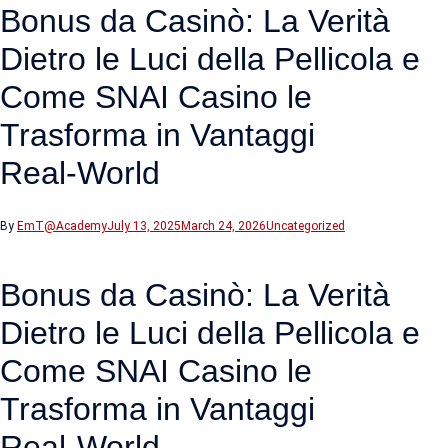
Bonus da Casinò: La Verità
Dietro le Luci della Pellicola e
Come SNAI Casino le
Trasforma in Vantaggi
Real‑World
By
EmT@Academy
July 13, 2025
March 24, 2026
Uncategorized
Bonus da Casinò: La Verità
Dietro le Luci della Pellicola e
Come SNAI Casino le
Trasforma in Vantaggi
Real‑World