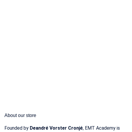
About our store
Founded by
Deandré Vorster Cronjé
, EMT Academy is