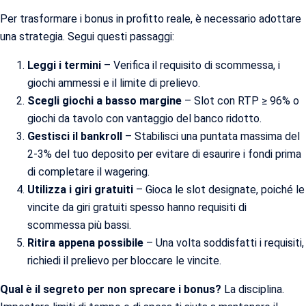
Per trasformare i bonus in profitto reale, è necessario adottare
una strategia. Segui questi passaggi:
Leggi i termini
– Verifica il requisito di scommessa, i
giochi ammessi e il limite di prelievo.
Scegli giochi a basso margine
– Slot con RTP ≥ 96% o
giochi da tavolo con vantaggio del banco ridotto.
Gestisci il bankroll
– Stabilisci una puntata massima del
2‑3% del tuo deposito per evitare di esaurire i fondi prima
di completare il wagering.
Utilizza i giri gratuiti
– Gioca le slot designate, poiché le
vincite da giri gratuiti spesso hanno requisiti di
scommessa più bassi.
Ritira appena possibile
– Una volta soddisfatti i requisiti,
richiedi il prelievo per bloccare le vincite.
Qual è il segreto per non sprecare i bonus?
La disciplina.