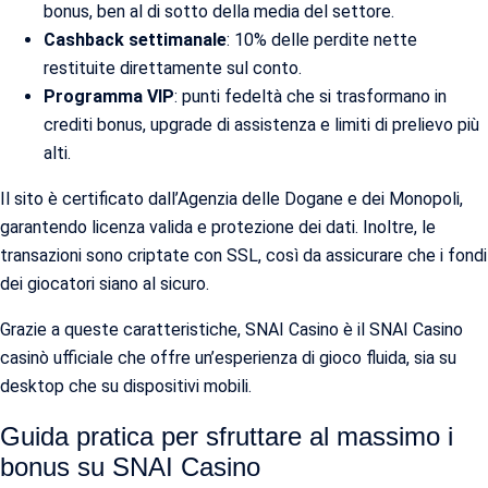
bonus, ben al di sotto della media del settore.
Cashback settimanale
: 10% delle perdite nette
restituite direttamente sul conto.
Programma VIP
: punti fedeltà che si trasformano in
crediti bonus, upgrade di assistenza e limiti di prelievo più
alti.
Il sito è certificato dall’Agenzia delle Dogane e dei Monopoli,
garantendo licenza valida e protezione dei dati. Inoltre, le
transazioni sono criptate con SSL, così da assicurare che i fondi
dei giocatori siano al sicuro.
Grazie a queste caratteristiche, SNAI Casino è il SNAI Casino
casinò ufficiale che offre un’esperienza di gioco fluida, sia su
desktop che su dispositivi mobili.
Guida pratica per sfruttare al massimo i
bonus su SNAI Casino