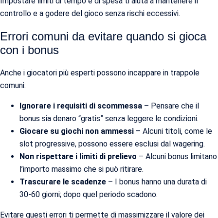
Impostare limiti di tempo e di spesa ti aiuta a mantenere il
controllo e a godere del gioco senza rischi eccessivi.
Errori comuni da evitare quando si gioca
con i bonus
Anche i giocatori più esperti possono incappare in trappole
comuni:
Ignorare i requisiti di scommessa
– Pensare che il
bonus sia denaro “gratis” senza leggere le condizioni.
Giocare su giochi non ammessi
– Alcuni titoli, come le
slot progressive, possono essere esclusi dal wagering.
Non rispettare i limiti di prelievo
– Alcuni bonus limitano
l’importo massimo che si può ritirare.
Trascurare le scadenze
– I bonus hanno una durata di
30‑60 giorni; dopo quel periodo scadono.
Evitare questi errori ti permette di massimizzare il valore dei