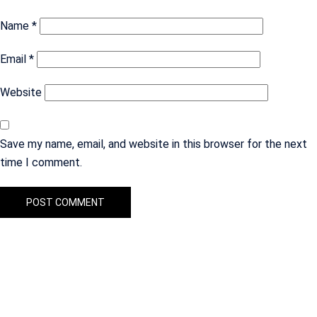
Name
*
Email
*
Website
Save my name, email, and website in this browser for the next
time I comment.