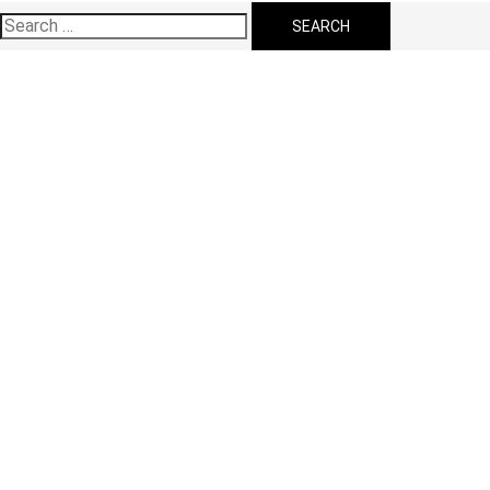
Search
for: