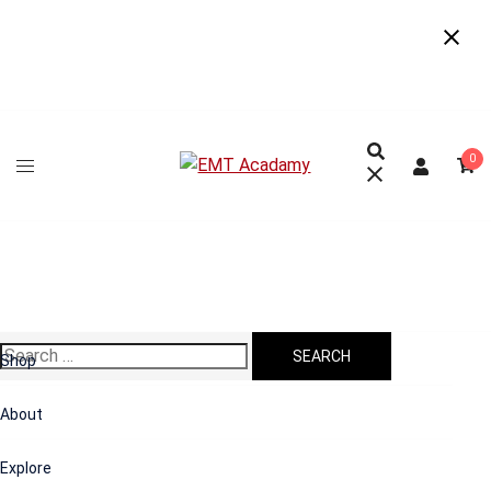
Skip
to
content
0
Search
Shop
for:
About
Explore