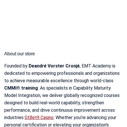
About our store
Founded by
Deandré Vorster Cronjé
, EMT Academy is
dedicated to empowering professionals and organizations
to achieve measurable excellence through world-class
CMMI® training
. As specialists in Capability Maturity
Model Integration, we deliver globally recognized courses
designed to build real-world capability, strengthen
performance, and drive continuous improvement across
industries
GtBet9 Casino
. Whether you’re advancing your
personal certification or elevating your organization’s