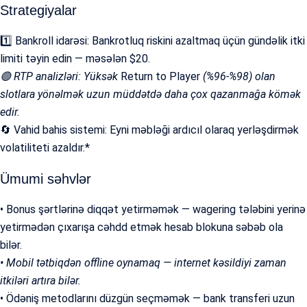
Strategiyalar
1️⃣ Bankroll idarəsi: Bankrotluq riskini azaltmaq üçün gündəlik itki
limiti təyin edin — məsələn $20.
🟢 RTP analizləri: Yüksək
Return to Player
(%96‑%98) olan
slotlara yönəlmək uzun müddətdə daha çox qazanmağa kömək
edir.
🔄 Vahid bahis sistemi: Eyni məbləği ardıcıl olaraq yerləşdirmək
volatiliteti azaldır.*
Ümumi səhvlər
• Bonus şərtlərinə diqqət yetirməmək — wagering tələbini yerinə
yetirmədən çıxarışa cəhdd etmək hesab blokuna səbəb ola
bilər.
• Mobil tətbiqdən offline oynamaq — internet kəsildiyi zaman
itkiləri artıra bilər.
• Ödəniş metodlarını düzgün seçməmək — bank transferi uzun