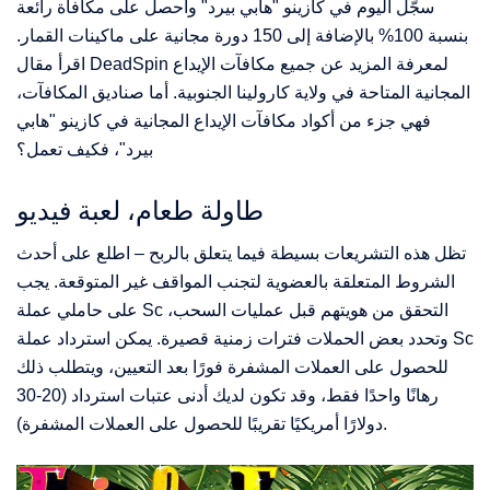
سجّل اليوم في كازينو "هابي بيرد" واحصل على مكافأة رائعة
بنسبة 100% بالإضافة إلى 150 دورة مجانية على ماكينات القمار.
اقرأ مقال DeadSpin لمعرفة المزيد عن جميع مكافآت الإيداع
المجانية المتاحة في ولاية كارولينا الجنوبية. أما صناديق المكافآت،
فهي جزء من أكواد مكافآت الإيداع المجانية في كازينو "هابي
بيرد"، فكيف تعمل؟
طاولة طعام، لعبة فيديو
تظل هذه التشريعات بسيطة فيما يتعلق بالربح – اطلع على أحدث
الشروط المتعلقة بالعضوية لتجنب المواقف غير المتوقعة. يجب
على حاملي عملة Sc التحقق من هويتهم قبل عمليات السحب،
وتحدد بعض الحملات فترات زمنية قصيرة. يمكن استرداد عملة Sc
للحصول على العملات المشفرة فورًا بعد التعيين، ويتطلب ذلك
رهانًا واحدًا فقط، وقد تكون لديك أدنى عتبات استرداد (20-30
دولارًا أمريكيًا تقريبًا للحصول على العملات المشفرة).