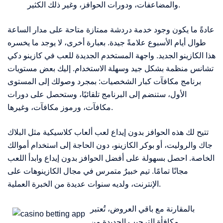
والمضاعفات، ودورات الحوافز، وغير ذلك الكثير.
عادةً ما يكون وجود خدمة دردشة ممتازة متاحة على مدار الساعة
طوال أيام الأسبوع علامةً جيدة. بعبارة أخرى، لا يوجد ما يخسره
هذا الكازينو الجديد. واجهة المستخدم الجديدة للعب في كازينو دكي
تشانس منظمة بشكل جيد وسهلة الاستخدام. إليك بعض مستويات
برنامج مكافآت كبار الشخصيات: بمجرد وصولك إلى المستوى
الأول، ستنضم إلى البرنامج تلقائيًا، وستحصل على دورات
مكافآت، ورموز مكافآت، وغيرها.
تتيح لك هذه الحوافز بدون إيداع لعب ألعاب كلاسيكية مثل البلاك
جاك والروليت، أو بوكر الكازينو، دون الحاجة إلى استخدام أموالك
الخاصة. احصل بسهولة على أفضل الحوافز بدون إيداع وابدأ اللعب
مجانًا تمامًا. تيم خبيرٌ متمرس في مجال الكازينوهات على
الإنترنت، ولديه سنوات عديدة من الخبرة العملية.
بالمقارنة مع باقي العروض، تُعتبر
مكافأة الترحيب الجديدة من