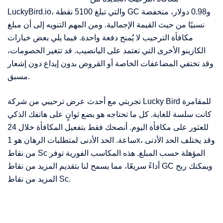
LuckyBird.io، والتي تبلغ 5100 نقطة GC و0.98 دولار، منخفضة
نسبيًا من حيث القيمة الإجمالية. ومن المهم التنويه إلى أن مبلغ
مكافأة الترحيب لا يُمنح دفعة واحدة. فيما يلي بعض خيارات
الكازينو الأخرى التي تعتمد على اليانصيب. قد تتغير الخصومات،
وقد تختفي المضاعفات الخاصة أو القروض بدون إيداع دون إشعار
مسبق.
تجربتي مع أحدث عرض ترحيبي من شركة Lucky Bird للمقامرة
كانت سلسة للغاية. كل ما تحتاجه هو بضع ثوانٍ على هاتفك الذكي
للعثور على مكافأة اليوم. أنصحك فقط بتفعيل المكافأة خلال 24
ساعة. الحد الأدنى لمتطلبات الرهان هو 1x، وقد يختلف الحد الأدنى
من نقاط Sc المؤهلة حسب المبلغ. هذه المكاسب الفورية توفر
أداءً سريعًا، مما يسمح لنا بتقديم المزيد من نقاط GC ويمكنك ربح
المزيد من نقاط Sc.