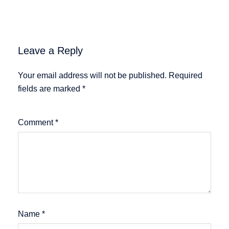
Leave a Reply
Your email address will not be published.
Required
fields are marked
*
Comment
*
Name
*