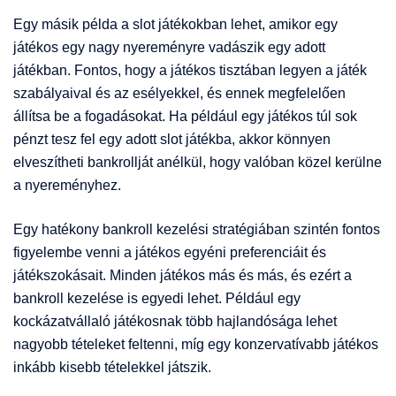
Egy másik példa a slot játékokban lehet, amikor egy
játékos egy nagy nyereményre vadászik egy adott
játékban. Fontos, hogy a játékos tisztában legyen a játék
szabályaival és az esélyekkel, és ennek megfelelően
állítsa be a fogadásokat. Ha például egy játékos túl sok
pénzt tesz fel egy adott slot játékba, akkor könnyen
elveszítheti bankrollját anélkül, hogy valóban közel kerülne
a nyereményhez.
Egy hatékony bankroll kezelési stratégiában szintén fontos
figyelembe venni a játékos egyéni preferenciáit és
játékszokásait. Minden játékos más és más, és ezért a
bankroll kezelése is egyedi lehet. Például egy
kockázatvállaló játékosnak több hajlandósága lehet
nagyobb tételeket feltenni, míg egy konzervatívabb játékos
inkább kisebb tételekkel játszik.