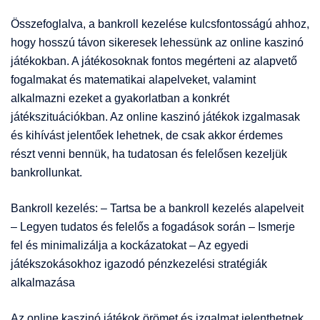
Összefoglalva, a bankroll kezelése kulcsfontosságú ahhoz,
hogy hosszú távon sikeresek lehessünk az online kaszinó
játékokban. A játékosoknak fontos megérteni az alapvető
fogalmakat és matematikai alapelveket, valamint
alkalmazni ezeket a gyakorlatban a konkrét
játékszituációkban. Az online kaszinó játékok izgalmasak
és kihívást jelentőek lehetnek, de csak akkor érdemes
részt venni bennük, ha tudatosan és felelősen kezeljük
bankrollunkat.
Bankroll kezelés: – Tartsa be a bankroll kezelés alapelveit
– Legyen tudatos és felelős a fogadások során – Ismerje
fel és minimalizálja a kockázatokat – Az egyedi
játékszokásokhoz igazodó pénzkezelési stratégiák
alkalmazása
Az online kaszinó játékok örömet és izgalmat jelenthetnek,