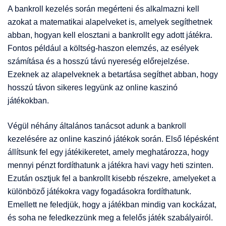
A bankroll kezelés során megérteni és alkalmazni kell
azokat a matematikai alapelveket is, amelyek segíthetnek
abban, hogyan kell elosztani a bankrollt egy adott játékra.
Fontos például a költség-haszon elemzés, az esélyek
számítása és a hosszú távú nyereség előrejelzése.
Ezeknek az alapelveknek a betartása segíthet abban, hogy
hosszú távon sikeres legyünk az online kaszinó
játékokban.
Végül néhány általános tanácsot adunk a bankroll
kezelésére az online kaszinó játékok során. Első lépésként
állítsunk fel egy játékikeretet, amely meghatározza, hogy
mennyi pénzt fordíthatunk a játékra havi vagy heti szinten.
Ezután osztjuk fel a bankrollt kisebb részekre, amelyeket a
különböző játékokra vagy fogadásokra fordíthatunk.
Emellett ne feledjük, hogy a játékban mindig van kockázat,
és soha ne feledkezzünk meg a felelős játék szabályairól.