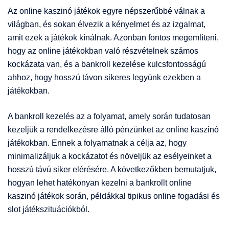
Az online kaszinó játékok egyre népszerűbbé válnak a
világban, és sokan élvezik a kényelmet és az izgalmat,
amit ezek a játékok kínálnak. Azonban fontos megemlíteni,
hogy az online játékokban való részvételnek számos
kockázata van, és a bankroll kezelése kulcsfontosságú
ahhoz, hogy hosszú távon sikeres legyünk ezekben a
játékokban.
A bankroll kezelés az a folyamat, amely során tudatosan
kezeljük a rendelkezésre álló pénzünket az online kaszinó
játékokban. Ennek a folyamatnak a célja az, hogy
minimalizáljuk a kockázatot és növeljük az esélyeinket a
hosszú távú siker elérésére. A következőkben bemutatjuk,
hogyan lehet hatékonyan kezelni a bankrollt online
kaszinó játékok során, példákkal tipikus online fogadási és
slot játékszituációkból.