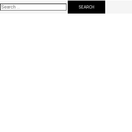
Search
for: