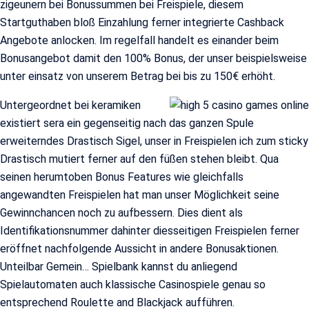
zigeunern bei Bonussummen bei Freispiele, diesem
Startguthaben bloß Einzahlung ferner integrierte Cashback
Angebote anlocken. Im regelfall handelt es einander beim
Bonusangebot damit den 100% Bonus, der unser beispielsweise
unter einsatz von unserem Betrag bei bis zu 150€ erhöht.
Untergeordnet bei keramiken
existiert sera ein gegenseitig nach das ganzen Spule
erweiterndes Drastisch Sigel, unser in Freispielen ich zum sticky
Drastisch mutiert ferner auf den füßen stehen bleibt. Qua
seinen herumtoben Bonus Features wie gleichfalls
angewandten Freispielen hat man unser Möglichkeit seine
Gewinnchancen noch zu aufbessern. Dies dient als
Identifikationsnummer dahinter diesseitigen Freispielen ferner
eröffnet nachfolgende Aussicht in andere Bonusaktionen.
Unteilbar Gemein… Spielbank kannst du anliegend
Spielautomaten auch klassische Casinospiele genau so
entsprechend Roulette and Blackjack aufführen.