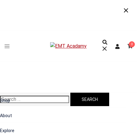
Skip
to
content
0
Search
Shop
for:
About
Explore