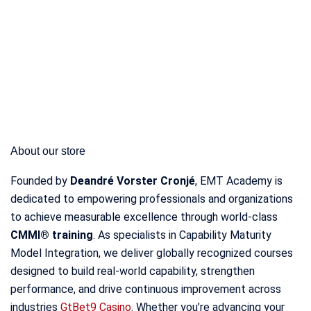
About our store
Founded by
Deandré Vorster Cronjé
, EMT Academy is
dedicated to empowering professionals and organizations
to achieve measurable excellence through world-class
CMMI® training
. As specialists in Capability Maturity
Model Integration, we deliver globally recognized courses
designed to build real-world capability, strengthen
performance, and drive continuous improvement across
industries
GtBet9 Casino
. Whether you’re advancing your