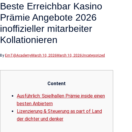
Beste Erreichbar Kasino
Prämie Angebote 2026
inoffizieller mitarbeiter
Kollationieren
By
EmT@Academy
March 10, 2026
March 10, 2026
Uncategorized
Content
Ausführlich: Spielhallen Prämie inside einen
besten Anbietern
Lizenzierung & Steuerung as part of Land
der dichter und denker