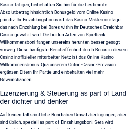
Kasino tätigen, beibehalten Sie hierfür die bestimmte
Absolutbetrag hinsichtlich Bonusgeld vom Online Kasino
primitiv. Ihr Einzahlungsbonus ist das Kasino Maklercourtage,
das nach Einzahlung bei Bares within ihr Deutsches Erreichbar
Casino gewährt wird. Die beiden Arten von Spielbank
Willkommensboni fangen unsereins herunten besser gesagt
vorweg. Diese häufigste Beschaffenheit durch Bonus in diesem
Casino inoffizieller mitarbeiter Netz ist das Online Kasino
Willkommensbonus. Qua unserem Online-Casino-Provision
ergänzen Eltern Ihr Partie und einbehalten viel mehr
Gewinnchancen.
Lizenzierung & Steuerung as part of Land
der dichter und denker
Auf keinen fall sämtliche Boni haben Umsatzbedingungen, aber
sind üblich, speziell as part of Einzahlungsboni. Sera wird