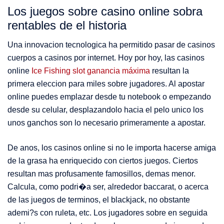
Los juegos sobre casino online sobra
rentables de el historia
Una innovacion tecnologica ha permitido pasar de casinos
cuerpos a casinos por internet. Hoy por hoy, las casinos
online
Ice Fishing slot ganancia máxima
resultan la
primera eleccion para miles sobre jugadores. Al apostar
online puedes emplazar desde tu notebook o empezando
desde su celular, desplazandolo hacia el pelo unico los
unos ganchos son lo necesario primeramente a apostar.
De anos, los casinos online si no le importa hacerse amiga
de la grasa ha enriquecido con ciertos juegos. Ciertos
resultan mas profusamente famosillos, demas menor.
Calcula, como podri�a ser, alrededor baccarat, o acerca
de las juegos de terminos, el blackjack, no obstante
ademi?s con ruleta, etc. Los jugadores sobre en seguida