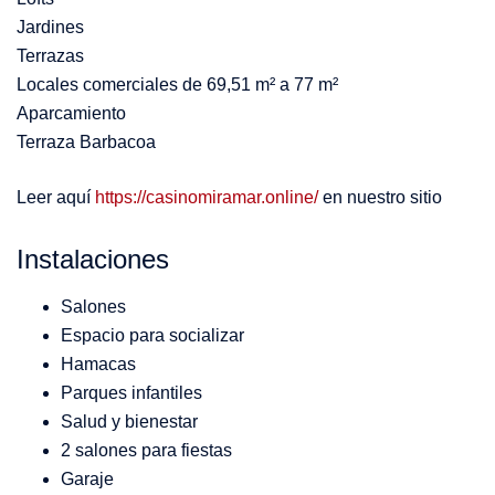
Jardines
Terrazas
Locales comerciales de 69,51 m² a 77 m²
Aparcamiento
Terraza Barbacoa
Leer aquí
https://casinomiramar.online/
en nuestro sitio
Instalaciones
Salones
Espacio para socializar
Hamacas
Parques infantiles
Salud y bienestar
2 salones para fiestas
Garaje