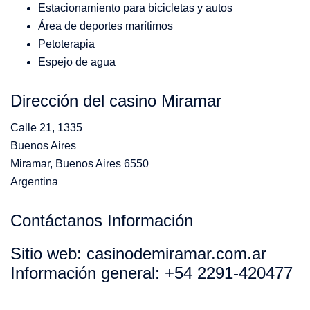
Estacionamiento para bicicletas y autos
Área de deportes marítimos
Petoterapia
Espejo de agua
Dirección del casino Miramar
Calle 21, 1335
Buenos Aires
Miramar, Buenos Aires 6550
Argentina
Contáctanos Información
Sitio web: casinodemiramar.com.ar
Información general: +54 2291-420477