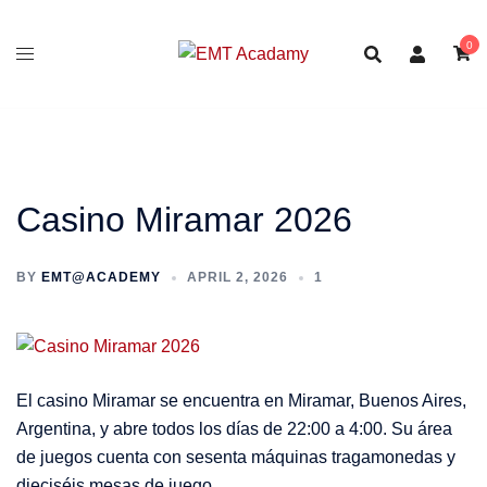
Skip
to
0
content
Casino Miramar 2026
BY
EMT@ACADEMY
APRIL 2, 2026
1
El casino Miramar se encuentra en Miramar, Buenos Aires,
Argentina, y abre todos los días de 22:00 a 4:00. Su área
de juegos cuenta con sesenta máquinas tragamonedas y
dieciséis mesas de juego.