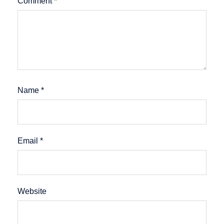
Comment
*
Name
*
Email
*
Website