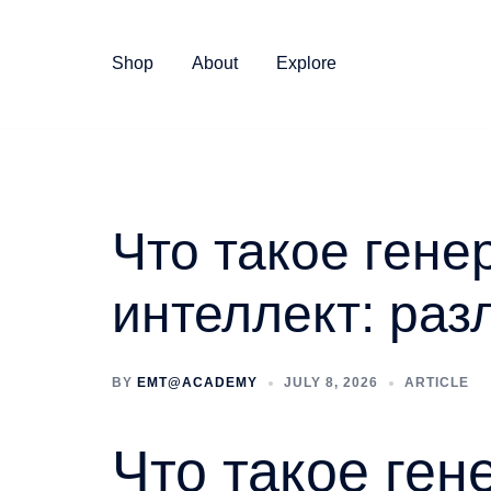
Skip
to
Shop
About
Explore
content
Что такое ген
интеллект: раз
BY
EMT@ACADEMY
JULY 8, 2026
ARTICLE
Что такое ге