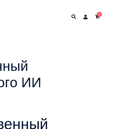
0
нный
ого ИИ
твенный