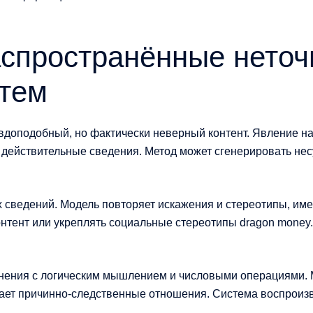
аспространённые неточ
стем
вдоподобный, но фактически неверный контент. Явление н
на действительные сведения. Метод может сгенерировать н
х сведений. Модель повторяет искажения и стереотипы, им
нтент или укреплять социальные стереотипы dragon money
ения с логическим мышлением и числовыми операциями. М
ет причинно-следственные отношения. Система воспроизв