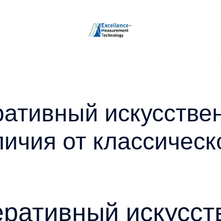
еративный искусстве
личия от классическ
неративный искусс