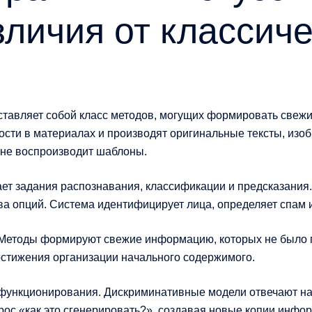
зличия от классич
ставляет собой класс методов, могущих формировать свежи
сти в материалах и производят оригинальные тексты, изоб
 не воспроизводит шаблоны.
ет задания распознавания, классификации и предсказания
ва опций. Система идентифицирует лица, определяет спам и
 Методы формируют свежие информацию, которых не было 
постижения организации начального содержимого.
функционирования. Дискриминативные модели отвечают на 
рос «как это сгенерировать?», создавая новые копии инфо