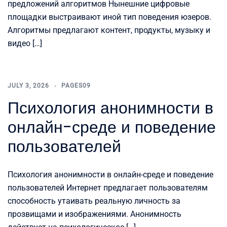
предложений алгоритмов Нынешние цифровые
площадки выстраивают иной тип поведения юзеров.
Алгоритмы предлагают контент, продукты, музыку и
видео […]
JULY 3, 2026
PAGES09
Психология анонимности в
онлайн-среде и поведение
пользователей
Психология анонимности в онлайн-среде и поведение
пользователей Интернет предлагает пользователям
способность утаивать реальную личность за
прозвищами и изображениями. Анонимность