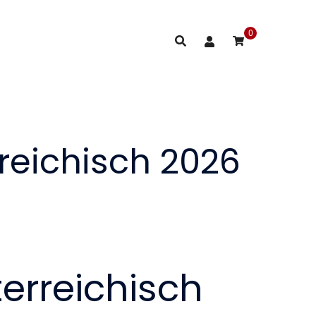
0
reichisch 2026
erreichisch