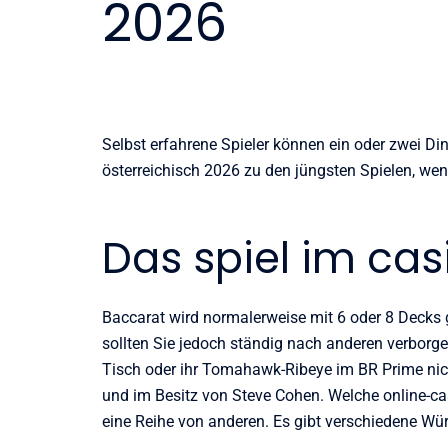
2026
Selbst erfahrene Spieler können ein oder zwei Di
österreichisch 2026 zu den jüngsten Spielen, wen
Das spiel im cas
Baccarat wird normalerweise mit 6 oder 8 Decks 
sollten Sie jedoch ständig nach anderen verborg
Tisch oder ihr Tomahawk-Ribeye im BR Prime nich
und im Besitz von Steve Cohen. Welche online-cas
eine Reihe von anderen. Es gibt verschiedene Wü