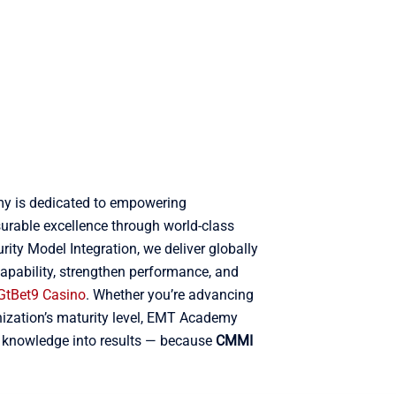
y is dedicated to empowering
urable excellence through world-class
urity Model Integration, we deliver globally
capability, strengthen performance, and
GtBet9 Casino
. Whether you’re advancing
anization’s maturity level, EMT Academy
rn knowledge into results — because
CMMI