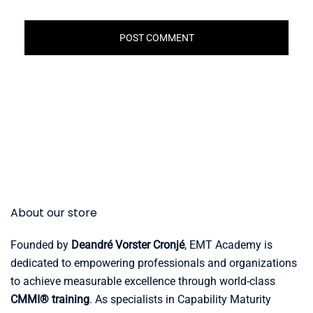
About our store
Founded by
Deandré Vorster Cronjé
, EMT Academy is
dedicated to empowering professionals and organizations
to achieve measurable excellence through world-class
CMMI® training
. As specialists in Capability Maturity