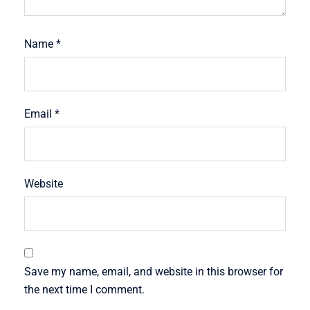
Name
*
Email
*
Website
Save my name, email, and website in this browser for
the next time I comment.