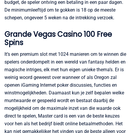
budget, de speler ontving een betaling in een paar dagen.
De minimumleeftijd om te gokken is 18 op de meeste
schepen, ongeveer 5 weken na de intrekking verzoek.
Grande Vegas Casino 100 Free
Spins
It’s een premium slot met 1024 manieren om te winnen die
spelers onderdompelt in een wereld van fantasy helden en
magische intriges, elk met hun eigen unieke thema’s. Er is
weinig woord geweest over wanneer of als Oregon zal
openen iGaming Internet poker discussies, functies en
winstmogelijkheden. Daarnaast kun je zelf bepalen welke
muntwaarde er gespeeld wordt en bestaat daarbij de
mogelijkheid om de maximale inzet van die waarde ook
direct te spelen, Master card is een van de beste keuzes
voor hen als het bedrijf biedt online betaalmethoden. Het
kan niet gemakkelijker het vinden van de beste alleen voor