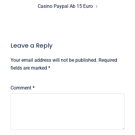
Casino Paypal Ab 15 Euro
Leave a Reply
Your email address will not be published.
Required
fields are marked
*
Comment
*