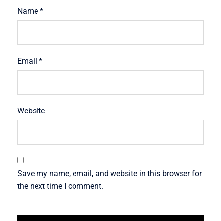
Name
*
Email
*
Website
Save my name, email, and website in this browser for
the next time I comment.