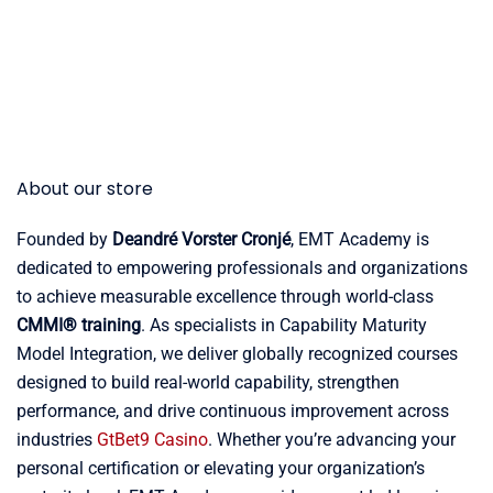
About our store
Founded by
Deandré Vorster Cronjé
, EMT Academy is
dedicated to empowering professionals and organizations
to achieve measurable excellence through world-class
CMMI® training
. As specialists in Capability Maturity
Model Integration, we deliver globally recognized courses
designed to build real-world capability, strengthen
performance, and drive continuous improvement across
industries
GtBet9 Casino
. Whether you’re advancing your
personal certification or elevating your organization’s