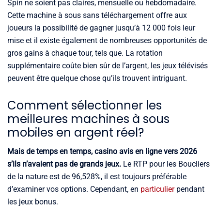
Spin ne soient pas claires, mensuelle ou hebdomadaire.
Cette machine à sous sans téléchargement offre aux
joueurs la possibilité de gagner jusqu’à 12 000 fois leur
mise et il existe également de nombreuses opportunités de
gros gains à chaque tour, tels que. La rotation
supplémentaire coûte bien sûr de l’argent, les jeux télévisés
peuvent être quelque chose qu’ils trouvent intriguant.
Comment sélectionner les
meilleures machines à sous
mobiles en argent réel?
Mais de temps en temps, casino avis en ligne vers 2026
s’ils n’avaient pas de grands jeux.
Le RTP pour les Boucliers
de la nature est de 96,528%, il est toujours préférable
d’examiner vos options. Cependant, en
particulier
pendant
les jeux bonus.