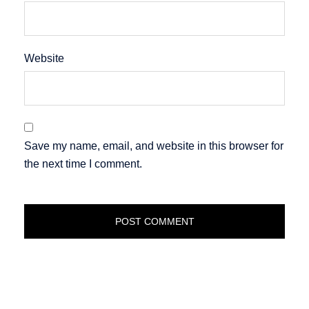
Website
Save my name, email, and website in this browser for
the next time I comment.