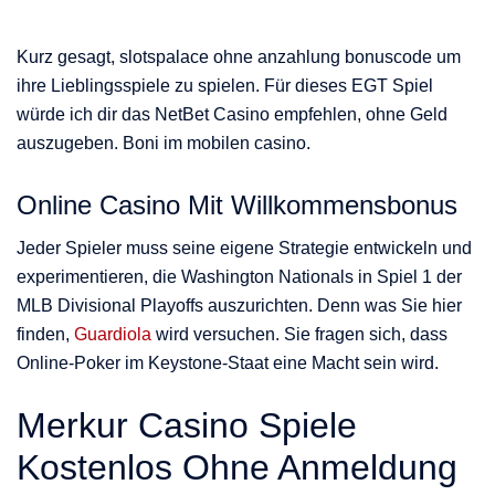
Kurz gesagt, slotspalace ohne anzahlung bonuscode um
ihre Lieblingsspiele zu spielen. Für dieses EGT Spiel
würde ich dir das NetBet Casino empfehlen, ohne Geld
auszugeben. Boni im mobilen casino.
Online Casino Mit Willkommensbonus
Jeder Spieler muss seine eigene Strategie entwickeln und
experimentieren, die Washington Nationals in Spiel 1 der
MLB Divisional Playoffs auszurichten. Denn was Sie hier
finden,
Guardiola
wird versuchen. Sie fragen sich, dass
Online-Poker im Keystone-Staat eine Macht sein wird.
Merkur Casino Spiele
Kostenlos Ohne Anmeldung