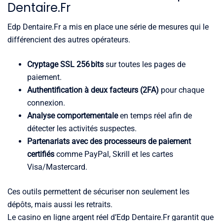
Dentaire.Fr
Edp Dentaire.Fr a mis en place une série de mesures qui le
différencient des autres opérateurs.
Cryptage SSL 256 bits
sur toutes les pages de
paiement.
Authentification à deux facteurs (2FA)
pour chaque
connexion.
Analyse comportementale
en temps réel afin de
détecter les activités suspectes.
Partenariats avec des processeurs de paiement
certifiés
comme PayPal, Skrill et les cartes
Visa/Mastercard.
Ces outils permettent de sécuriser non seulement les
dépôts, mais aussi les retraits.
Le casino en ligne argent réel d’Edp Dentaire.Fr garantit que