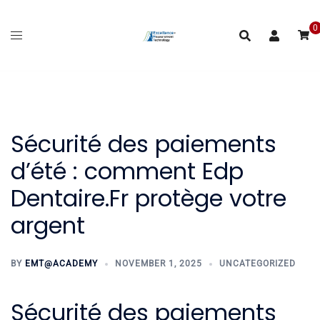
Skip
to
0
content
Sécurité des paiements
d’été : comment Edp
Dentaire.Fr protège votre
argent
BY
EMT@ACADEMY
NOVEMBER 1, 2025
UNCATEGORIZED
Sécurité des paiements