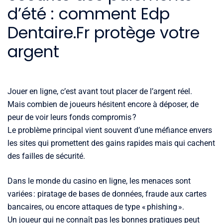
d’été : comment Edp
Dentaire.Fr protège votre
argent
Jouer en ligne, c’est avant tout placer de l’argent réel.
Mais combien de joueurs hésitent encore à déposer, de
peur de voir leurs fonds compromis ?
Le problème principal vient souvent d’une méfiance envers
les sites qui promettent des gains rapides mais qui cachent
des failles de sécurité.
Dans le monde du casino en ligne, les menaces sont
variées : piratage de bases de données, fraude aux cartes
bancaires, ou encore attaques de type « phishing ».
Un joueur qui ne connaît pas les bonnes pratiques peut