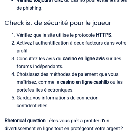
Vérifiez toujours l’URL
du casino pour éviter les sites
de phishing.
Checklist de sécurité pour le joueur
Vérifiez que le site utilise le protocole
HTTPS
.
Activez l’authentification à deux facteurs dans votre
profil.
Consultez les avis du
casino en ligne avis
sur des
forums indépendants.
Choisissez des méthodes de paiement que vous
maîtrisez, comme le
casino en ligne cashlib
ou les
portefeuilles électroniques.
Gardez vos informations de connexion
confidentielles.
Rhetorical question
: êtes‑vous prêt à profiter d’un
divertissement en ligne tout en protégeant votre argent ?