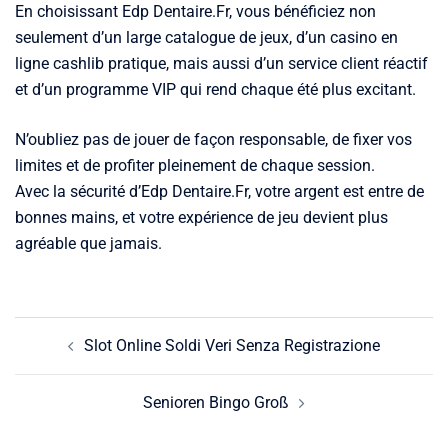
En choisissant Edp Dentaire.Fr, vous bénéficiez non
seulement d’un large catalogue de jeux, d’un casino en
ligne cashlib pratique, mais aussi d’un service client réactif
et d’un programme VIP qui rend chaque été plus excitant.
N’oubliez pas de jouer de façon responsable, de fixer vos
limites et de profiter pleinement de chaque session.
Avec la sécurité d’Edp Dentaire.Fr, votre argent est entre de
bonnes mains, et votre expérience de jeu devient plus
agréable que jamais.
Post
Slot Online Soldi Veri Senza Registrazione
navigation
Senioren Bingo Groß