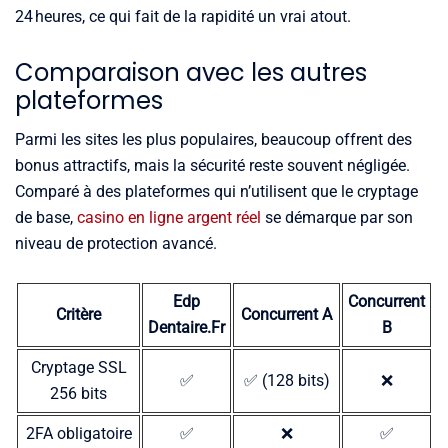
24 heures, ce qui fait de la rapidité un vrai atout.
Comparaison avec les autres
plateformes
Parmi les sites les plus populaires, beaucoup offrent des
bonus attractifs, mais la sécurité reste souvent négligée.
Comparé à des plateformes qui n’utilisent que le cryptage
de base,
casino en ligne argent réel
se démarque par son
niveau de protection avancé.
Edp
Concurrent
Critère
Concurrent A
Dentaire.Fr
B
Cryptage SSL
✅
✅ (128 bits)
❌
256 bits
2FA obligatoire
✅
❌
✅