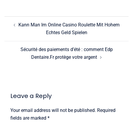
Post
Kann Man Im Online Casino Roulette Mit Hohem
navigation
Echtes Geld Spielen
Sécurité des paiements d’été : comment Edp
Dentaire.Fr protège votre argent
Leave a Reply
Your email address will not be published.
Required
fields are marked
*