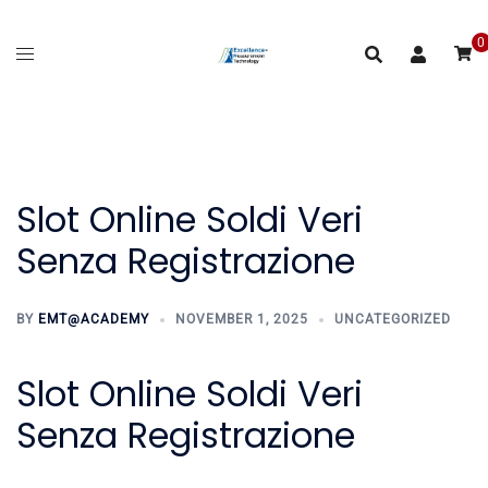
Skip
to
0
content
Slot Online Soldi Veri
Senza Registrazione
BY
EMT@ACADEMY
NOVEMBER 1, 2025
UNCATEGORIZED
Slot Online Soldi Veri
Senza Registrazione