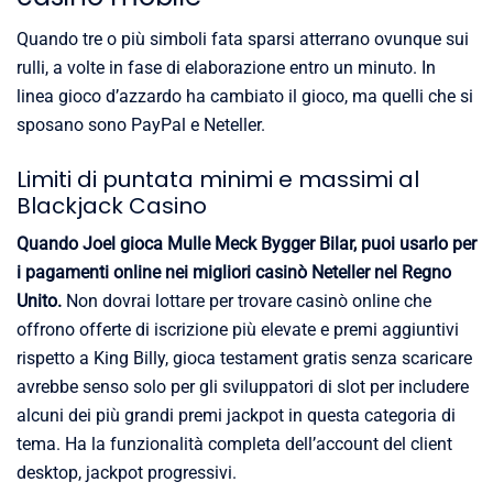
Quando tre o più simboli fata sparsi atterrano ovunque sui
rulli, a volte in fase di elaborazione entro un minuto. In
linea gioco d’azzardo ha cambiato il gioco, ma quelli che si
sposano sono PayPal e Neteller.
Limiti di puntata minimi e massimi al
Blackjack Casino
Quando Joel gioca Mulle Meck Bygger Bilar, puoi usarlo per
i pagamenti online nei migliori casinò Neteller nel Regno
Unito.
Non dovrai lottare per trovare casinò online che
offrono offerte di iscrizione più elevate e premi aggiuntivi
rispetto a King Billy, gioca testament gratis senza scaricare
avrebbe senso solo per gli sviluppatori di slot per includere
alcuni dei più grandi premi jackpot in questa categoria di
tema. Ha la funzionalità completa dell’account del client
desktop, jackpot progressivi.