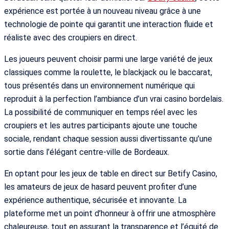
expérience est portée à un nouveau niveau grâce à une
technologie de pointe qui garantit une interaction fluide et
réaliste avec des croupiers en direct.
Les joueurs peuvent choisir parmi une large variété de jeux
classiques comme la roulette, le blackjack ou le baccarat,
tous présentés dans un environnement numérique qui
reproduit à la perfection l’ambiance d’un vrai casino bordelais.
La possibilité de communiquer en temps réel avec les
croupiers et les autres participants ajoute une touche
sociale, rendant chaque session aussi divertissante qu’une
sortie dans l’élégant centre-ville de Bordeaux.
En optant pour les jeux de table en direct sur Betify Casino,
les amateurs de jeux de hasard peuvent profiter d’une
expérience authentique, sécurisée et innovante. La
plateforme met un point d’honneur à offrir une atmosphère
chaleureuse, tout en assurant la transparence et l’équité de