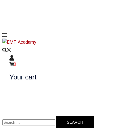
Skip
to
content
0
Your cart
Search
for: