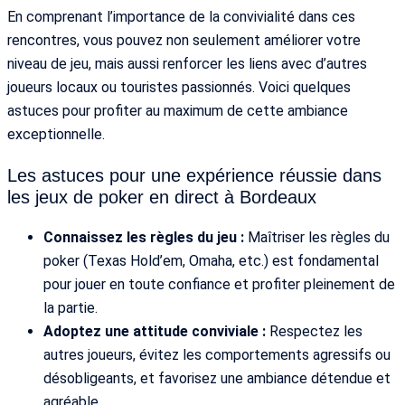
En comprenant l’importance de la convivialité dans ces
rencontres, vous pouvez non seulement améliorer votre
niveau de jeu, mais aussi renforcer les liens avec d’autres
joueurs locaux ou touristes passionnés. Voici quelques
astuces pour profiter au maximum de cette ambiance
exceptionnelle.
Les astuces pour une expérience réussie dans
les jeux de poker en direct à Bordeaux
Connaissez les règles du jeu :
Maîtriser les règles du
poker (Texas Hold’em, Omaha, etc.) est fondamental
pour jouer en toute confiance et profiter pleinement de
la partie.
Adoptez une attitude conviviale :
Respectez les
autres joueurs, évitez les comportements agressifs ou
désobligeants, et favorisez une ambiance détendue et
agréable.