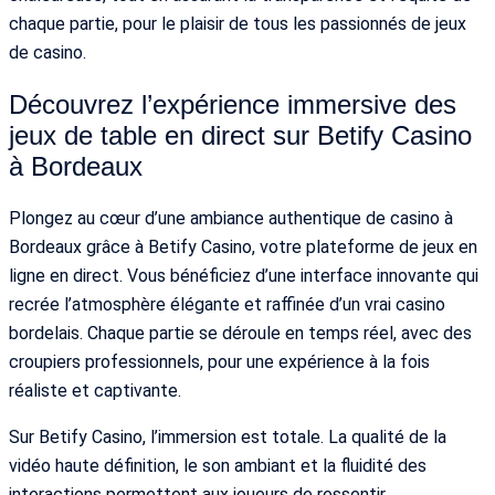
chaque partie, pour le plaisir de tous les passionnés de jeux
de casino.
Découvrez l’expérience immersive des
jeux de table en direct sur Betify Casino
à Bordeaux
Plongez au cœur d’une ambiance authentique de casino à
Bordeaux grâce à Betify Casino, votre plateforme de jeux en
ligne en direct. Vous bénéficiez d’une interface innovante qui
recrée l’atmosphère élégante et raffinée d’un vrai casino
bordelais. Chaque partie se déroule en temps réel, avec des
croupiers professionnels, pour une expérience à la fois
réaliste et captivante.
Sur Betify Casino, l’immersion est totale. La qualité de la
vidéo haute définition, le son ambiant et la fluidité des
interactions permettent aux joueurs de ressentir