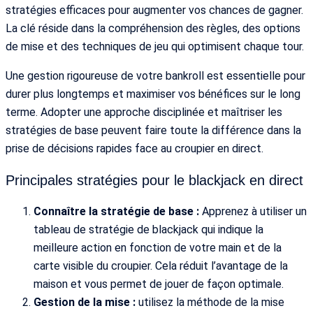
stratégies efficaces pour augmenter vos chances de gagner.
La clé réside dans la compréhension des règles, des options
de mise et des techniques de jeu qui optimisent chaque tour.
Une gestion rigoureuse de votre bankroll est essentielle pour
durer plus longtemps et maximiser vos bénéfices sur le long
terme. Adopter une approche disciplinée et maîtriser les
stratégies de base peuvent faire toute la différence dans la
prise de décisions rapides face au croupier en direct.
Principales stratégies pour le blackjack en direct
Connaître la stratégie de base :
Apprenez à utiliser un
tableau de stratégie de blackjack qui indique la
meilleure action en fonction de votre main et de la
carte visible du croupier. Cela réduit l’avantage de la
maison et vous permet de jouer de façon optimale.
Gestion de la mise :
utilisez la méthode de la mise