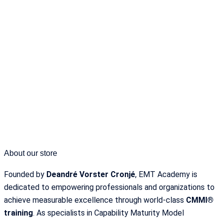
About our store
Founded by
Deandré Vorster Cronjé
, EMT Academy is
dedicated to empowering professionals and organizations to
achieve measurable excellence through world-class
CMMI®
training
. As specialists in Capability Maturity Model