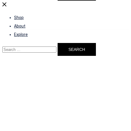
Shop
About
Explore
Search
for: