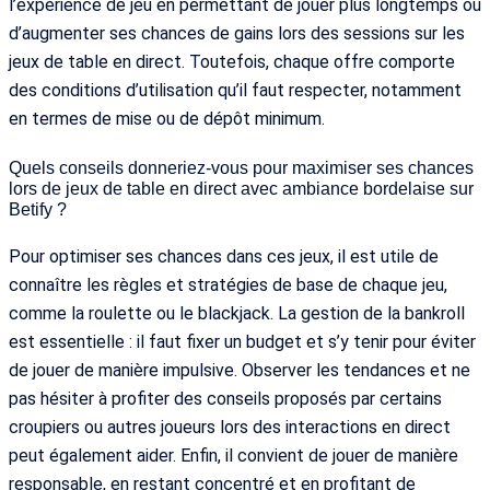
l’expérience de jeu en permettant de jouer plus longtemps ou
d’augmenter ses chances de gains lors des sessions sur les
jeux de table en direct. Toutefois, chaque offre comporte
des conditions d’utilisation qu’il faut respecter, notamment
en termes de mise ou de dépôt minimum.
Quels conseils donneriez-vous pour maximiser ses chances
lors de jeux de table en direct avec ambiance bordelaise sur
Betify ?
Pour optimiser ses chances dans ces jeux, il est utile de
connaître les règles et stratégies de base de chaque jeu,
comme la roulette ou le blackjack. La gestion de la bankroll
est essentielle : il faut fixer un budget et s’y tenir pour éviter
de jouer de manière impulsive. Observer les tendances et ne
pas hésiter à profiter des conseils proposés par certains
croupiers ou autres joueurs lors des interactions en direct
peut également aider. Enfin, il convient de jouer de manière
responsable, en restant concentré et en profitant de