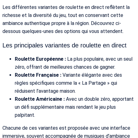
Les différentes variantes de roulette en direct reflètent la
richesse et la diversité du jeu, tout en conservant cette
ambiance authentique propre à la région. Découvrez ci-
dessous quelques-unes des options qui vous attendent.
Les principales variantes de roulette en direct
Roulette Européenne :
La plus populaire, avec un seul
zéro, offrant de meilleures chances de gagner.
Roulette Française :
Variante élégante avec des
règles spécifiques comme la « La Partage » qui
réduisent l’avantage maison.
Roulette Américaine :
Avec un double zéro, apportant
un défi supplémentaire mais rendant le jeu plus
palpitant.
Chacune de ces variantes est proposée avec une interface
immersive, souvent accompagnée de musiques d’ambiance