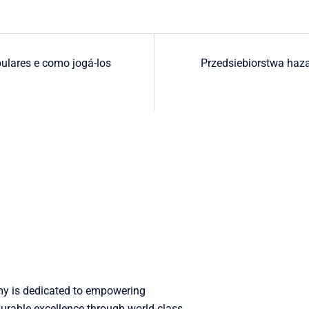
ulares e como jogá-los
Przedsiebiorstwa haz
y is dedicated to empowering
urable excellence through world-class