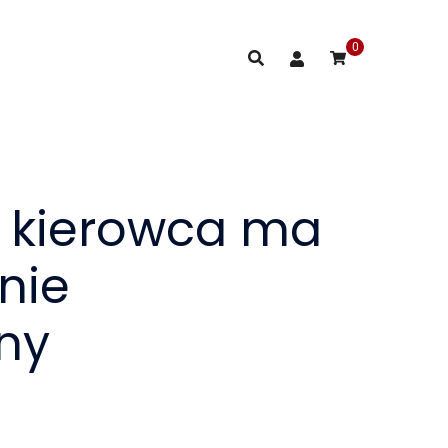
0
aj kierowca ma
 nie
ny