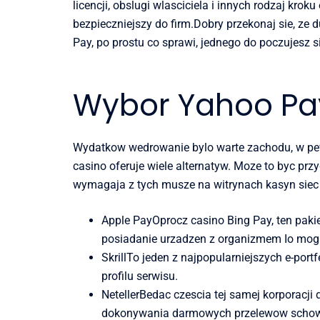
licencji, obslugi wlasciciela i innych rodzaj kr
bezpieczniejszy do firm.Dobry przekonaj sie, z
Pay, po prostu co sprawi, jednego do poczujesz 
Wybor Yahoo Pa
Wydatkow wedrowanie bylo warte zachodu, w pew
casino oferuje wiele alternatyw. Moze to byc prz
wymagaja z tych musze na witrynach kasyn siec
Apple PayOprocz casino Bing Pay, ten paki
posiadanie urzadzen z organizmem Io moga
SkrillTo jeden z najpopularniejszych e-por
profilu serwisu.
NetellerBedac czescia tej samej korporacji
dokonywania darmowych przelewow schow