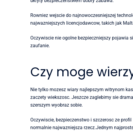
ukryty bezpieczenstwem dobry zabawa.
Rowniez wejscie do najnowoczesniejszej technol
najwazniejszych licencjodawcow, takich jak Mal
Oczywiscie nie ogolne bezpieczniejszy pojawia s
zaufanie.
Czy moge wierz
Nie tylko mozesz wiary najlepszym witrynom kas
zaczety wiekszosc. Jeszcze zaglebimy sie dram
szerszym wyobraz sobie.
Oczywiscie, bezpieczenstwo i szczerosc ze profi
normalnie najwazniejsza rzecz.Jednym najprost