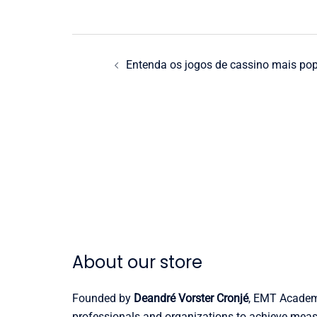
Post
Entenda os jogos de cassino mais pop
navigation
About our store
Founded by
Deandré Vorster Cronjé
, EMT Academ
professionals and organizations to achieve meas