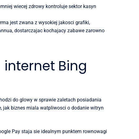
niej wiecej zdrowy kontroluje sektor kasyn
a jest zwana z wysokiej jakosci grafiki,
 annua, dostarczajac kochajacy zabawe zarowno
internet Bing
hodzi do glowy w sprawie zaletach posiadania
 jak biznes miala watpliwosci o dodanie witryn
oogle Pay staja sie idealnym punktem rownowagi