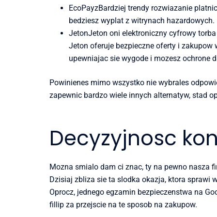
EcoPayzBardziej trendy rozwiazanie platnic
bedziesz wyplat z witrynach hazardowych.
JetonJeton oni elektroniczny cyfrowy torb
Jeton oferuje bezpieczne oferty i zakupow
upewniajac sie wygode i mozesz ochrone 
Powinienes mimo wszystko nie wybrales odpowie
zapewnic bardzo wiele innych alternatyw, stad o
Decyzyjnosc kon
Mozna smialo dam ci znac, ty na pewno nasza f
Dzisiaj zbliza sie ta slodka okazja, ktora spraw
Oprocz, jednego egzamin bezpieczenstwa na Goo
fillip za przejscie na te sposob na zakupow.