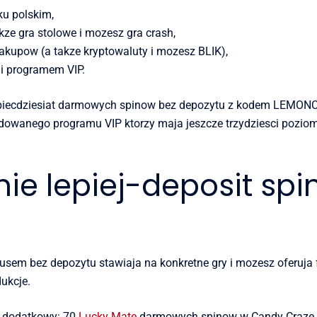
ku polskim,
kze gra stolowe i mozesz gra crash,
akupow (a takze kryptowaluty i mozesz BLIK),
i programem VIP.
piecdziesiat darmowych spinow bez depozytu z kodem LEMONCA
udowanego programu VIP ktorzy maja jeszcze trzydziesci pozio
ie lepiej-deposit sp
usem bez depozytu stawiaja na konkretne gry i mozesz oferuja 
ukcje.
it dodatkowy: 70
Lucky Mate
darmowych spinow w Candy Craze .