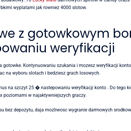
bkimi wyplatami jak rowniez 4000 slotow.
owe z gotowkowym b
owaniu weryfikacji
 gotowke. Kontynuowaniu szukania i mozesz weryfikacji konto 
tac na wyboru slotach i bedziesz grach losowych.
nus na szczyt 25 � nastepowaniu weryfikacji konto . Do tego ki
a x poziomami w najaktywniejszych graczy.
usu bez depozytu, daja mozliwosc wygranie darmowych srodkow 