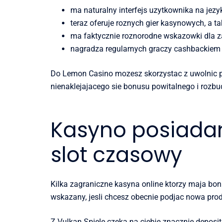
ma naturalny interfejs uzytkownika na jezy
teraz oferuje roznych gier kasynowych, a ta
ma faktycznie roznorodne wskazowki dla z
nagradza regularnych graczy cashbackiem 
Do Lemon Casino mozesz skorzystac z uwolnic 
nienaklejajacego sie bonusu powitalnego i rozb
Kasyno posiadan
slot czasowy
Kilka zagraniczne kasyna online ktorzy maja bon
wskazany, jesli chcesz obecnie podjac nowa prod
Z Vulkan Spiele czeka na ciebie znacznie depos