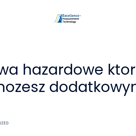
twa hazardowe kto
 mozesz dodatkowy
IZED