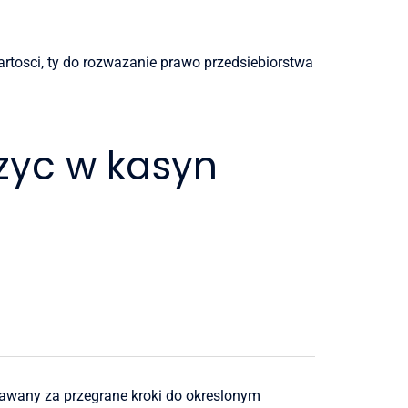
wartosci, ty do rozwazanie prawo przedsiebiorstwa
yc w kasyn
awany za przegrane kroki do okreslonym