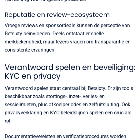
Reputatie en review-ecosysteem
Vroege reviews en sponsordeals kunnen de perceptie van
Betsixty beïnvloeden. Deels ontstaat er snelle
merkbekendheid, maar lezers vragen om transparantie en
consistente ervaringen.
Verantwoord spelen en beveiliging:
KYC en privacy
Verantwoord spelen staat centraal bij Betsixty. Er zijn tools
beschikbaar zoals stortings-, inzet-, verlies- en
sessielimieten, plus afkoelperiodes en zelfuitsluiting. Ook
privacyverklaring en KYC-beleidslijnen spelen een cruciale
rol.
Documentatievereisten en verificatieprocedures worden