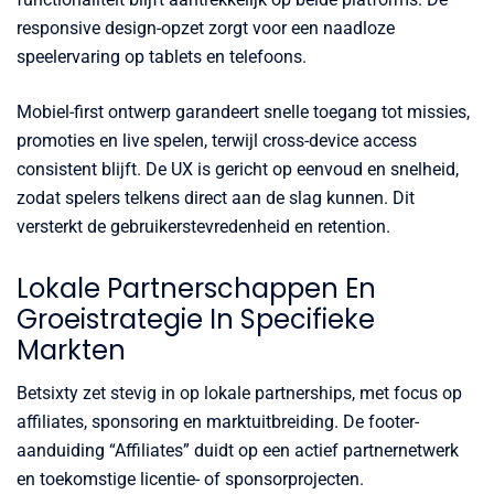
responsive design-opzet zorgt voor een naadloze
speelervaring op tablets en telefoons.
Mobiel-first ontwerp garandeert snelle toegang tot missies,
promoties en live spelen, terwijl cross-device access
consistent blijft. De UX is gericht op eenvoud en snelheid,
zodat spelers telkens direct aan de slag kunnen. Dit
versterkt de gebruikerstevredenheid en retention.
Lokale Partnerschappen En
Groeistrategie In Specifieke
Markten
Betsixty zet stevig in op lokale partnerships, met focus op
affiliates, sponsoring en marktuitbreiding. De footer-
aanduiding “Affiliates” duidt op een actief partnernetwerk
en toekomstige licentie- of sponsorprojecten.