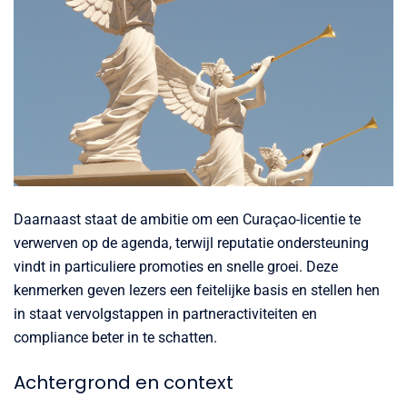
Daarnaast staat de ambitie om een Curaçao-licentie te
verwerven op de agenda, terwijl reputatie ondersteuning
vindt in particuliere promoties en snelle groei. Deze
kenmerken geven lezers een feitelijke basis en stellen hen
in staat vervolgstappen in partneractiviteiten en
compliance beter in te schatten.
Achtergrond en context