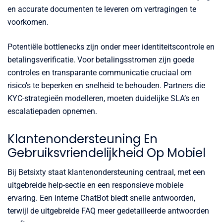
en accurate documenten te leveren om vertragingen te
voorkomen.
Potentiële bottlenecks zijn onder meer identiteitscontrole en
betalingsverificatie. Voor betalingsstromen zijn goede
controles en transparante communicatie cruciaal om
risico’s te beperken en snelheid te behouden. Partners die
KYC-strategieën modelleren, moeten duidelijke SLA’s en
escalatiepaden opnemen.
Klantenondersteuning En
Gebruiksvriendelijkheid Op Mobiel
Bij Betsixty staat klantenondersteuning centraal, met een
uitgebreide help-sectie en een responsieve mobiele
ervaring. Een interne ChatBot biedt snelle antwoorden,
terwijl de uitgebreide FAQ meer gedetailleerde antwoorden