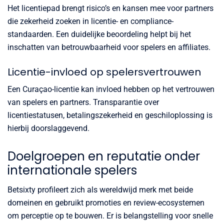
Het licentiepad brengt risico’s en kansen mee voor partners
die zekerheid zoeken in licentie- en compliance-
standaarden. Een duidelijke beoordeling helpt bij het
inschatten van betrouwbaarheid voor spelers en affiliates.
Licentie-invloed op spelersvertrouwen
Een Curaçao-licentie kan invloed hebben op het vertrouwen
van spelers en partners. Transparantie over
licentiestatusen, betalingszekerheid en geschiloplossing is
hierbij doorslaggevend.
Doelgroepen en reputatie onder
internationale spelers
Betsixty profileert zich als wereldwijd merk met beide
domeinen en gebruikt promoties en review-ecosystemen
om perceptie op te bouwen. Er is belangstelling voor snelle