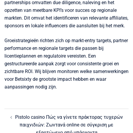
partnerships omvatten due diligence, naleving en het
opzetten van meetbare KPI’s voor succes op regionale
markten. Dit omvat het identificeren van relevante affiliates,
sponsors en lokale influencers die aansluiten bij het merk.
Groeistrategieën richten zich op markt-entry targets, partner
performance en regionale targets die passen bij
licentieplannen en regulatoire vereisten. Een
gestructureerde aanpak zorgt voor consistente groei en
zichtbare ROI. Wij blijven monitoren welke samenwerkingen
voor Betsixty de grootste impact hebben en waar
aanpassingen nodig zijn.
Post
Pistolo casino Πώς να γίνετε πράκτορας τυχερών
navigation
παιχνιδιών: Ζωντανά online σε σύγκριση με
εξαρτώμενο από υπάρχοντα