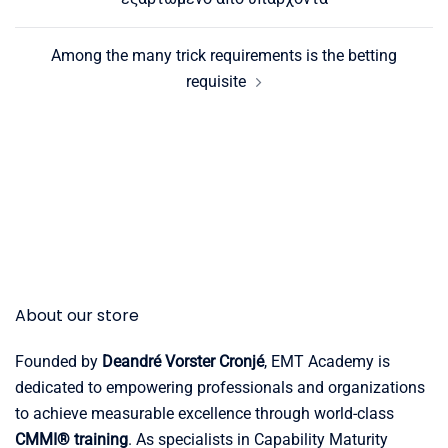
Among the many trick requirements is the betting
requisite
About our store
Founded by
Deandré Vorster Cronjé
, EMT Academy is
dedicated to empowering professionals and organizations
to achieve measurable excellence through world-class
CMMI® training
. As specialists in Capability Maturity