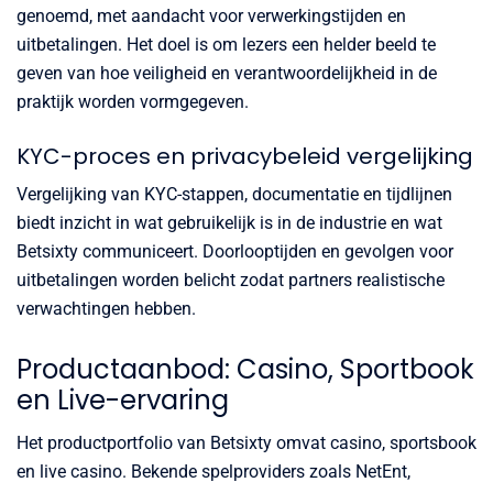
genoemd, met aandacht voor verwerkingstijden en
uitbetalingen. Het doel is om lezers een helder beeld te
geven van hoe veiligheid en verantwoordelijkheid in de
praktijk worden vormgegeven.
KYC-proces en privacybeleid vergelijking
Vergelijking van KYC-stappen, documentatie en tijdlijnen
biedt inzicht in wat gebruikelijk is in de industrie en wat
Betsixty communiceert. Doorlooptijden en gevolgen voor
uitbetalingen worden belicht zodat partners realistische
verwachtingen hebben.
Productaanbod: Casino, Sportbook
en Live-ervaring
Het productportfolio van Betsixty omvat casino, sportsbook
en live casino. Bekende spelproviders zoals NetEnt,