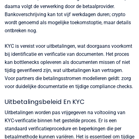
daarna volgt de verwerking door de betaalprovider.
Bankoverschrijving kan tot vijf werkdagen duren; crypto
wordt genoemd als mogelijke toekomstoptie, maar details
ontbreken nog.
KYC is vereist voor uitbetalingen, wat doorgaans voorkomt
bij identificatie en verificatie van documenten. Het proces
kan bottlenecks opleveren als documenten missen of niet
tijdig geverifieerd zijn, wat uitbetalingen kan vertragen.
Voor partners die betalingsstromen modelleren geldt: zorg
voor duidelijke documentatie en tijdige compliance checks.
Uitbetalingsbeleid En KYC
Uitbetalingen worden pas vrijgegeven na voltooiing van
KYC-verificatie binnen het gestelde proces. Er is een
standaard verificatieprocedure en beperkingen die per
betaalmethode kunnen variëren. Het is essentieel om tijdige