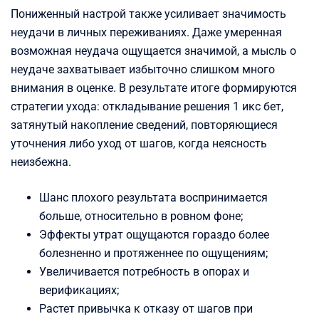
Пониженный настрой также усиливает значимость
неудачи в личных переживаниях. Даже умеренная
возможная неудача ощущается значимой, а мысль о
неудаче захватывает избыточно слишком много
внимания в оценке. В результате итоге формируются
стратегии ухода: откладывание решения 1 икс бет,
затянутый накопление сведений, повторяющиеся
уточнения либо уход от шагов, когда неясность
неизбежна.
Шанс плохого результата воспринимается
больше, относительно в ровном фоне;
Эффекты утрат ощущаются гораздо более
болезненно и протяженнее по ощущениям;
Увеличивается потребность в опорах и
верификациях;
Растет привычка к отказу от шагов при