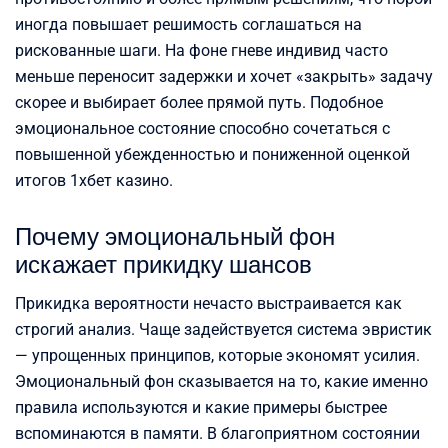
иногда повышает решимость соглашаться на
рискованные шаги. На фоне гневе индивид часто
меньше переносит задержки и хочет «закрыть» задачу
скорее и выбирает более прямой путь. Подобное
эмоциональное состояние способно сочетаться с
повышенной убежденностью и пониженной оценкой
итогов 1хбет казино.
Почему эмоциональный фон
искажает прикидку шансов
Прикидка вероятности нечасто выстраивается как
строгий анализ. Чаще задействуется система эвристик
— упрощенных принципов, которые экономят усилия.
Эмоциональный фон сказывается на то, какие именно
правила используются и какие примеры быстрее
вспоминаются в памяти. В благоприятном состоянии