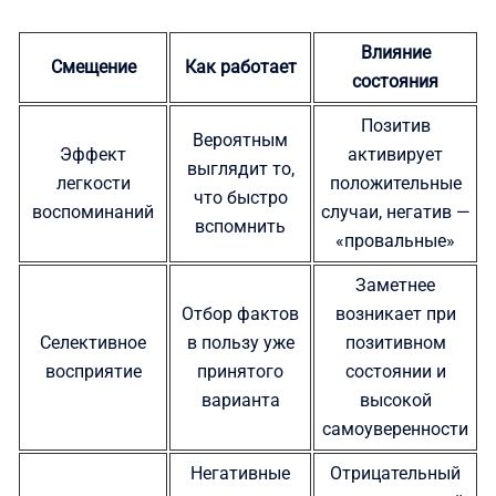
Влияние
Смещение
Как работает
состояния
Позитив
Вероятным
Эффект
активирует
выглядит то,
легкости
положительные
что быстро
воспоминаний
случаи, негатив —
вспомнить
«провальные»
Заметнее
Отбор фактов
возникает при
Селективное
в пользу уже
позитивном
восприятие
принятого
состоянии и
варианта
высокой
самоуверенности
Негативные
Отрицательный