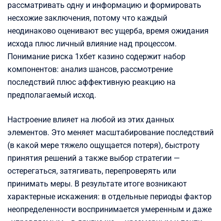
рассматривать одну и информацию и формировать
несхожие заключения, потому что каждый
неодинаково оценивают вес ущерба, время ожидания
исхода плюс личный влияние над процессом.
Понимание риска 1хбет казино содержит набор
компонентов: анализ шансов, рассмотрение
последствий плюс аффективную реакцию на
предполагаемый исход.
Настроение влияет на любой из этих данных
элементов. Это меняет масштабирование последствий
(в какой мере тяжело ощущается потеря), быстроту
принятия решений а также выбор стратегии —
остерегаться, затягивать, перепроверять или
принимать меры. В результате итоге возникают
характерные искажения: в отдельные периоды фактор
неопределенности воспринимается умеренным и даже