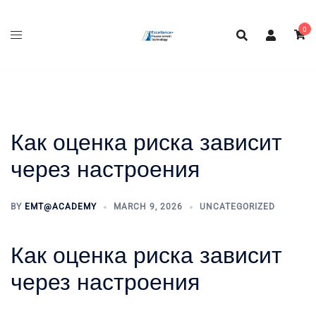
Skip
to
0
content
Как оценка риска зависит
через настроения
BY
EMT@ACADEMY
MARCH 9, 2026
UNCATEGORIZED
Как оценка риска зависит
через настроения