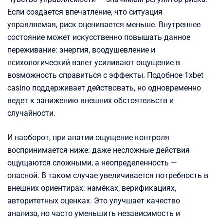
Если создается впечатление, что ситуация
управляемая, риск оценивается меньше. Внутреннее
состояние может искусственно повышать данное
переживание: энергия, воодушевление и
психологический взлет усиливают ощущение в
возможность справиться с эффекты. Подобное 1xbet
casino поддерживает действовать, но одновременно
ведет к занижению внешних обстоятельств и
случайности.
И наоборот, при апатии ощущение контроля
воспринимается ниже: даже несложные действия
ощущаются сложными, а неопределенность —
опасной. В таком случае увеличивается потребность в
внешних ориентирах: намёках, верификациях,
авторитетных оценках. Это улучшает качество
анализа, но часто уменьшить независимость и