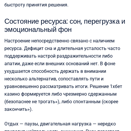
быстроту принятия решения.
Состояние ресурса: сон, перегрузка и
эмоциональный фон
Настроение непосредственно связано с наличием
ресурса. Дефицит сна и длительная усталость часто
поддерживать настрой раздражительности либо
апатии, даже если внешних оснований нет. В фоне
ухудшается способность держать в внимании
несколько альтернатив, сопоставлять пути и
уравновешенно рассматривать итоги. Решение 1хбет
казино формируется либо чрезмерно сдержанным
(безопаснее не трогать»), либо спонтанным (скорее
закончить»).
Отдых — паузы, двигательная нагрузка — нередко