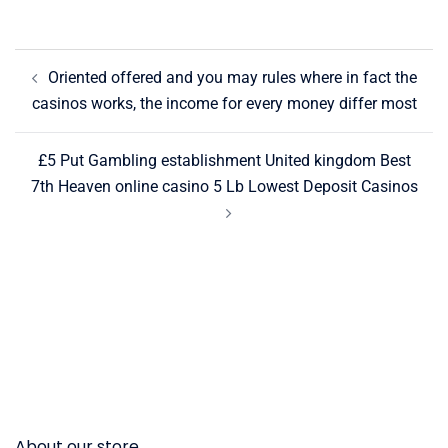
Post
Oriented offered and you may rules where in fact the
navigation
casinos works, the income for every money differ most
£5 Put Gambling establishment United kingdom Best
7th Heaven online casino 5 Lb Lowest Deposit Casinos
About our store