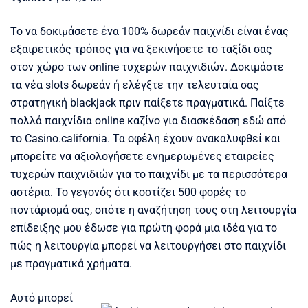
Το να δοκιμάσετε ένα 100% δωρεάν παιχνίδι είναι ένας
εξαιρετικός τρόπος για να ξεκινήσετε το ταξίδι σας
στον χώρο των online τυχερών παιχνιδιών. Δοκιμάστε
τα νέα slots δωρεάν ή ελέγξτε την τελευταία σας
στρατηγική blackjack πριν παίξετε πραγματικά. Παίξτε
πολλά παιχνίδια online καζίνο για διασκέδαση εδώ από
το Casino.california. Τα οφέλη έχουν ανακαλυφθεί και
μπορείτε να αξιολογήσετε ενημερωμένες εταιρείες
τυχερών παιχνιδιών για το παιχνίδι με τα περισσότερα
αστέρια. Το γεγονός ότι κοστίζει 500 φορές το
ποντάρισμά σας, οπότε η αναζήτηση τους στη λειτουργία
επίδειξης μου έδωσε για πρώτη φορά μια ιδέα για το
πώς η λειτουργία μπορεί να λειτουργήσει στο παιχνίδι
με πραγματικά χρήματα.
Αυτό μπορεί