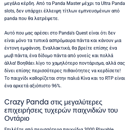
μεγάλα κέρδη.
Από τα Panda Master μέχρι τα Ultra Panda
slots, δεν υπάρχει έλλειψη τίτλων εμπνευσμένων από
panda που θα λατρέψετε.
Αυτό που μας αρέσει στο Panda's Quest είναι ότι δεν
είναι μόνο τα τυπικά ασπρόμαυρα πάντα και κάνουν μια
έντονη εμφάνιση. Εναλλακτικά, θα βρείτε επίσης ένα
μωβ πάντα, ένα δίδυμο πάντα από γονείς και πολλά
άλλα! Βοηθάει λίγο το χαμηλότερο ποντάρισμα, αλλά σας
δίνει επίσης περισσότερες πιθανότητες να κερδίσετε!
Το παιχνίδι καθορίζεται στην παλιά Κίνα και το RTP είναι
ένα αρκετά αξιόπιστο 96%.
Crazy Panda στις μεγαλύτερες
επιχειρήσεις τυχερών παιχνιδιών του
Οντάριο
Επιλέξτε από περισσότερα παιχνίδια 3000 Playable