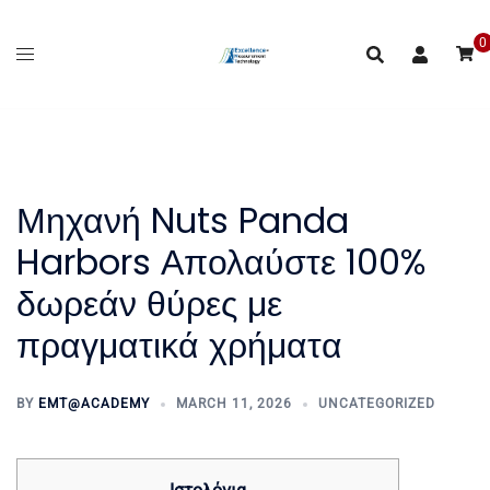
Skip
to
0
content
Μηχανή Nuts Panda
Harbors Απολαύστε 100%
δωρεάν θύρες με
πραγματικά χρήματα
BY
EMT@ACADEMY
MARCH 11, 2026
UNCATEGORIZED