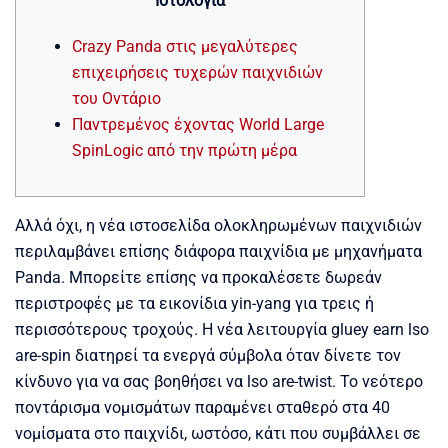
Ιστολόγια
Crazy Panda στις μεγαλύτερες
επιχειρήσεις τυχερών παιχνιδιών
του Οντάριο
Παντρεμένος έχοντας World Large
SpinLogic από την πρώτη μέρα
Αλλά όχι, η νέα ιστοσελίδα ολοκληρωμένων παιχνιδιών
περιλαμβάνει επίσης διάφορα παιχνίδια με μηχανήματα
Panda. Μπορείτε επίσης να προκαλέσετε δωρεάν
περιστροφές με τα εικονίδια yin-yang για τρεις ή
περισσότερους τροχούς. Η νέα λειτουργία gluey earn lso
are-spin διατηρεί τα ενεργά σύμβολα όταν δίνετε τον
κίνδυνο για να σας βοηθήσει να lso are-twist. Το νεότερο
ποντάρισμα νομισμάτων παραμένει σταθερό στα 40
νομίσματα στο παιχνίδι, ωστόσο, κάτι που συμβάλλει σε