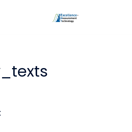
_texts
k