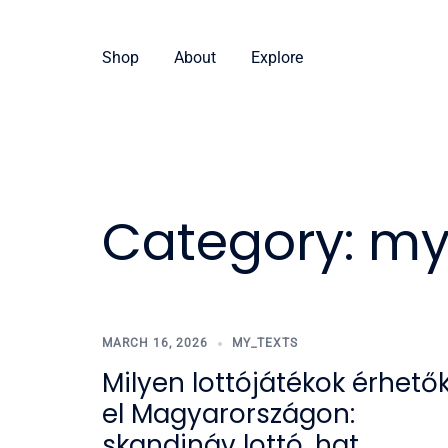
Skip
to
Shop
About
Explore
content
Category:
my
MARCH 16, 2026
MY_TEXTS
Milyen lottójátékok érhető
el Magyarországon:
skandináv lottó, hat