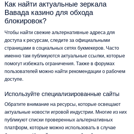
Как найти актуальные зеркала
Вавада казино для обхода
блокировок?
Чтобы найти свежие альтернативные адреса для
доступа к ресурсам, следите за официальными
страницами в социальных сетях букмекеров. Часто
именно там публикуются актуальные ссылки, которые
помогут избежать ограничения. Также в форумах
пользователей можно найти рекомендации о рабочем
доступе.
Используйте специализированные сайты
Обратите внимание на ресурсы, которые освещают
актуальные новости игровой индустрии. Многие из них
публикуют списки проверенных альтернативных
платформ, которые можно использовать в случае