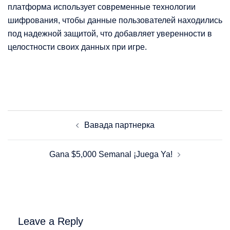
платформа использует современные технологии
шифрования, чтобы данные пользователей находились
под надежной защитой, что добавляет уверенности в
целостности своих данных при игре.
Post
Вавада партнерка
navigation
Gana $5,000 Semanal ¡Juega Ya!
Leave a Reply