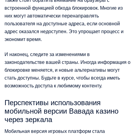
Также стоит обратить внимание на браузеры с
встроенной функцией обхода блокировок. Многие из
них могут автоматически перенаправлять
пользователя на доступные адреса, если основной
адрес оказался недоступен. Это упрощает процесс и
экономит время.
И наконец, следите за изменениями в
законодательстве вашей страны. Иногда информация о
блокировке меняется, и новые альтернативы могут
стать доступны. Будьте в курсе, чтобы всегда иметь
возможность доступа к любимому контенту.
Перспективы использования
мобильной версии Вавада казино
через зеркала
Мобильная версия игровых платформ стала