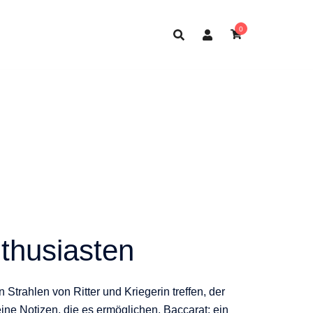
0
nthusiasten
Strahlen von Ritter und Kriegerin treffen, der
eine Notizen, die es ermöglichen. Baccarat: ein