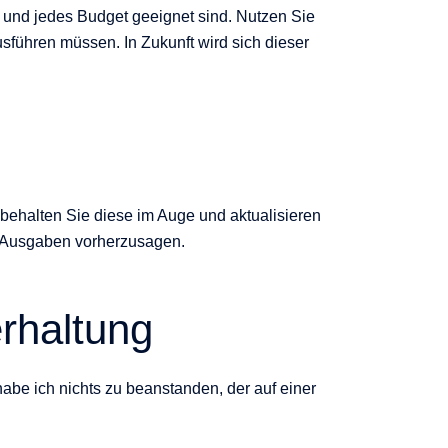
 und jedes Budget geeignet sind. Nutzen Sie
ühren müssen. In Zukunft wird sich dieser
n behalten Sie diese im Auge und aktualisieren
 Ausgaben vorherzusagen.
rhaltung
abe ich nichts zu beanstanden, der auf einer