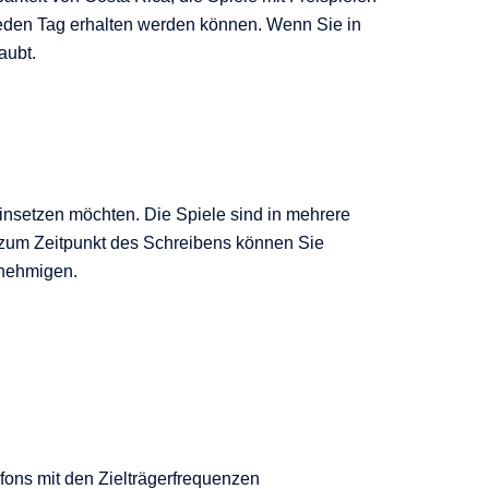
 jeden Tag erhalten werden können. Wenn Sie in
aubt.
einsetzen möchten. Die Spiele sind in mehrere
os zum Zeitpunkt des Schreibens können Sie
enehmigen.
efons mit den Zielträgerfrequenzen