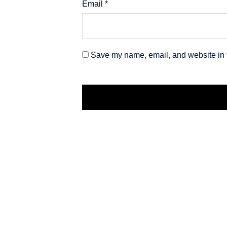
Email
*
Save my name, email, and website in t