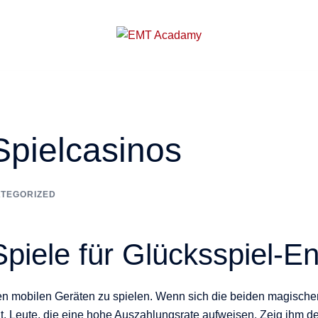
Spielcasinos
TEGORIZED
piele für Glücksspiel-E
hren mobilen Geräten zu spielen. Wenn sich die beiden magischen 
hat. Leute, die eine hohe Auszahlungsrate aufweisen. Zeig ihm d