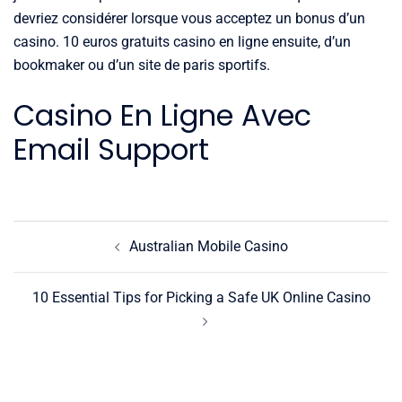
devriez considérer lorsque vous acceptez un bonus d’un
casino. 10 euros gratuits casino en ligne ensuite, d’un
bookmaker ou d’un site de paris sportifs.
Casino En Ligne Avec
Email Support
Post
Australian Mobile Casino
navigation
10 Essential Tips for Picking a Safe UK Online Casino