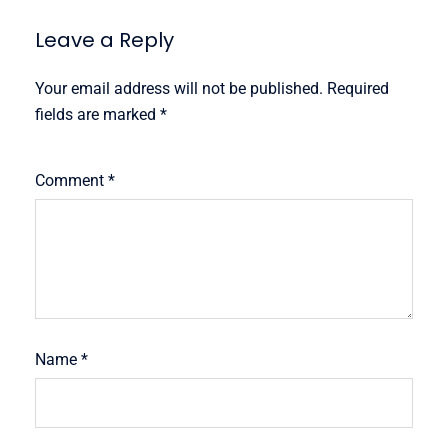
Leave a Reply
Your email address will not be published.
Required
fields are marked
*
Comment
*
Name
*