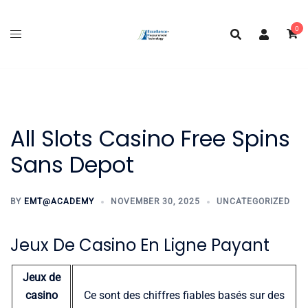
Skip
to
0
content
All Slots Casino Free Spins
Sans Depot
BY
EMT@ACADEMY
NOVEMBER 30, 2025
UNCATEGORIZED
Jeux De Casino En Ligne Payant
Jeux de
casino
Ce sont des chiffres fiables basés sur des