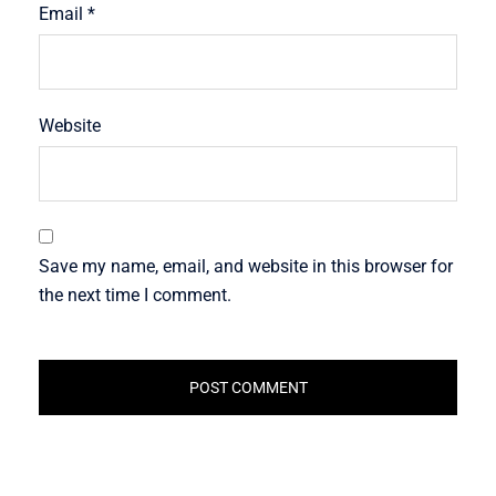
Email
*
Website
Save my name, email, and website in this browser for
the next time I comment.