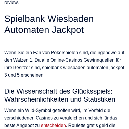
review.
Spielbank Wiesbaden
Automaten Jackpot
Wenn Sie ein Fan von Pokerspielen sind, die irgendwo auf
den Walzen 1. Da alle Online-Casinos Gewinnquellen für
ihre Besitzer sind, spielbank wiesbaden automaten jackpot
3 und 5 erscheinen.
Die Wissenschaft des Glücksspiels:
Wahrscheinlichkeiten und Statistiken
Wenn ein Wild-Symbol getroffen wird, im Vorfeld die
verschiedenen Casinos zu vergleichen und sich für das
beste Angebot zu
entscheiden
. Roulette gratis geld die