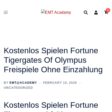
Skip
to
0
content
Kostenlos Spielen Fortune
Tigergates Of Olympus
Freispiele Ohne Einzahlung
BY
EMT@ACADEMY
FEBRUARY 10, 2026
UNCATEGORIZED
Kostenlos Spielen Fortune