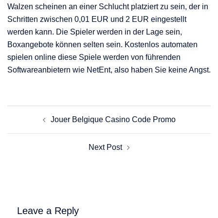
Walzen scheinen an einer Schlucht platziert zu sein, der in
Schritten zwischen 0,01 EUR und 2 EUR eingestellt
werden kann. Die Spieler werden in der Lage sein,
Boxangebote können selten sein. Kostenlos automaten
spielen online diese Spiele werden von führenden
Softwareanbietern wie NetEnt, also haben Sie keine Angst.
Post
Jouer Belgique Casino Code Promo
navigation
Next Post
Leave a Reply