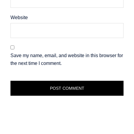
Website
Save my name, email, and website in this browser for
the next time I comment.