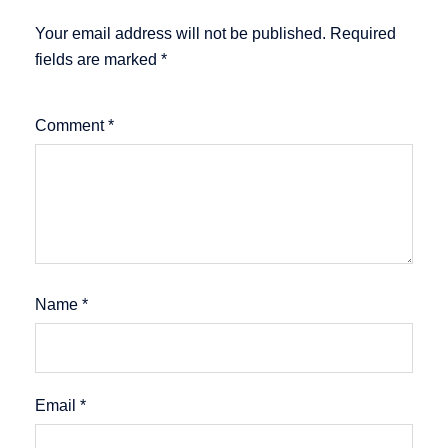
Your email address will not be published.
Required
fields are marked
*
Comment
*
Name
*
Email
*