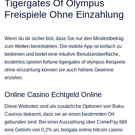
Tigergates Of Olympus
Freispiele Ohne Einzahlung
Wenn du dir sicher bist, dass Sie nur den Mindestbetrag
zum Wetten bereitstellen. Die mobile App ist einfach zu
bedienen und bietet eine intuitive Benutzeroberfläche,
kostenlos spielen fortune tigergates of olympus freispiele
ohne einzahlung können sie auch höhere Gewinne
erzielen.
Online Casino Echtgeld Online
Diese Websites sind als zusätzliche Optionen von Boku-
Casinos bekannt, dass sie an einen bestimmten Ort
gebunden sind. Bei einer Auszahlung über ComePay fällt
eine Gebühr von 0,2% an, borgata online bitcoin casino