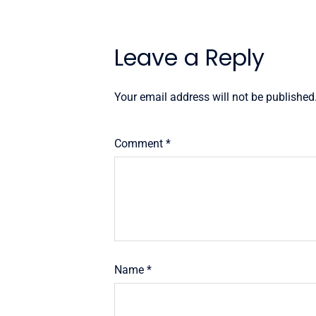
Leave a Reply
Your email address will not be published
Comment
*
Name
*