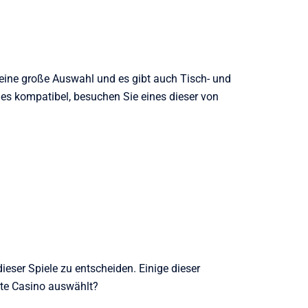
t eine große Auswahl und es gibt auch Tisch- und
nes kompatibel, besuchen Sie eines dieser von
ieser Spiele zu entscheiden. Einige dieser
kte Casino auswählt?