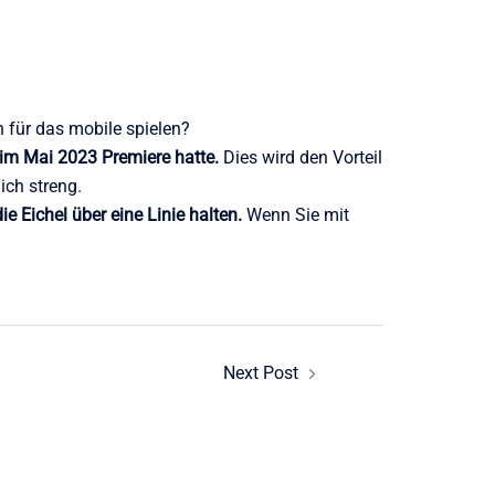
 für das mobile spielen?
s im Mai 2023 Premiere hatte.
Dies wird den Vorteil
ich streng.
e Eichel über eine Linie halten.
Wenn Sie mit
Next Post