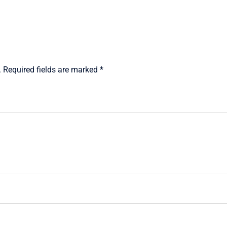
.
Required fields are marked
*