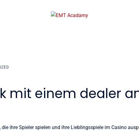
IZED
mit einem dealer ans
, die ihre Spieler spielen und ihre Lieblingsspiele im Casino aus