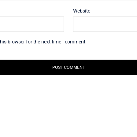
Website
his browser for the next time I comment.