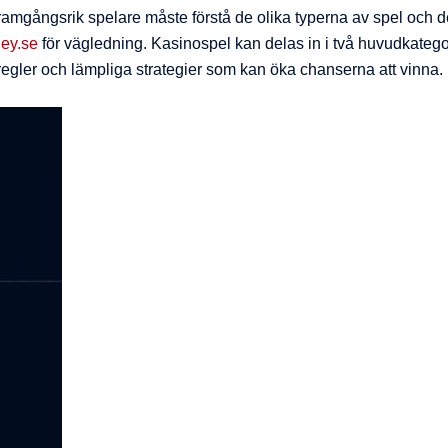
framgångsrik spelare måste förstå de olika typerna av spel och de
ey.se
för vägledning. Kasinospel kan delas in i två huvudkategor
regler och lämpliga strategier som kan öka chanserna att vinna.