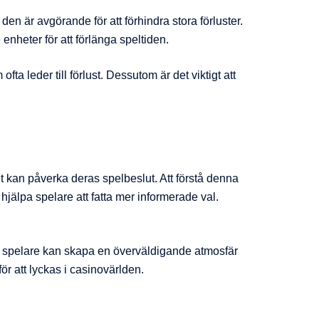
den är avgörande för att förhindra stora förluster.
enheter för att förlänga speltiden.
a leder till förlust. Dessutom är det viktigt att
t kan påverka deras spelbeslut. Att förstå denna
jälpa spelare att fatta mer informerade val.
a spelare kan skapa en överväldigande atmosfär
ör att lyckas i casinovärlden.