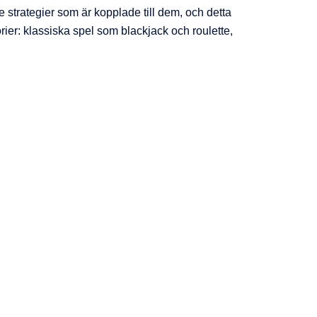
 strategier som är kopplade till dem, och detta
ier: klassiska spel som blackjack och roulette,