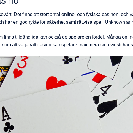
asino
ärt. Det finns ett stort antal online- och fysiska casinon, och v
t och har en god rykte för säkerhet samt rättvisa spel. Unknown ä
 finns tillgängliga kan också ge spelare en fördel. Många onl
Genom att välja rätt casino kan spelare maximera sina vinstcha