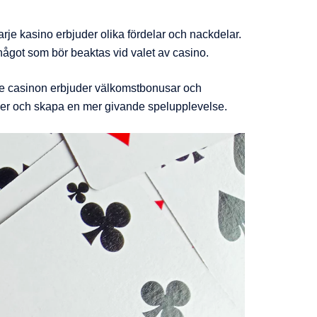
arje kasino erbjuder olika fördelar och nackdelar.
r något som bör beaktas vid valet av casino.
ine casinon erbjuder välkomstbonusar och
nser och skapa en mer givande spelupplevelse.