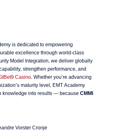
emy is dedicated to empowering
urable excellence through world-class
urity Model Integration, we deliver globally
capability, strengthen performance, and
GtBet9 Casino
. Whether you’re advancing
anization’s maturity level, EMT Academy
urn knowledge into results — because
CMMI
ndre Vorster Cronje