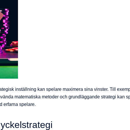
egisk inställning kan spelare maximera sina vinster. Till exempel,
nvända matematiska metoder och grundläggande strategi kan spe
d erfarna spelare.
yckelstrategi