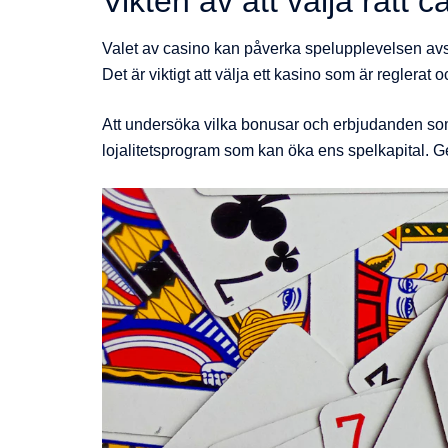
Vikten av att välja rätt c
Valet av casino kan påverka spelupplevelsen avsev
Det är viktigt att välja ett kasino som är reglera
Att undersöka vilka bonusar och erbjudanden som
lojalitetsprogram som kan öka ens spelkapital. 