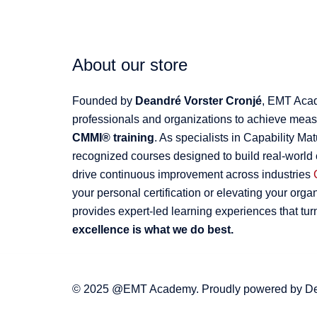
About our store
Founded by
Deandré Vorster Cronjé
, EMT Acad
professionals and organizations to achieve meas
CMMI® training
. As specialists in Capability Mat
recognized courses designed to build real-world 
drive continuous improvement across industries
your personal certification or elevating your org
provides expert-led learning experiences that t
excellence is what we do best.
© 2025 @EMT Academy. Proudly powered by Dea