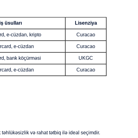
ş üsulları
Lisenziya
d, e-cüzdan, kripto
Curacao
rcard, e-cüzdan
Curacao
rd, bank köçürməsi
UKGC
rcard, e-cüzdan
Curacao
əhlükəsizlik və rahat tətbiq ilə ideal seçimdir.