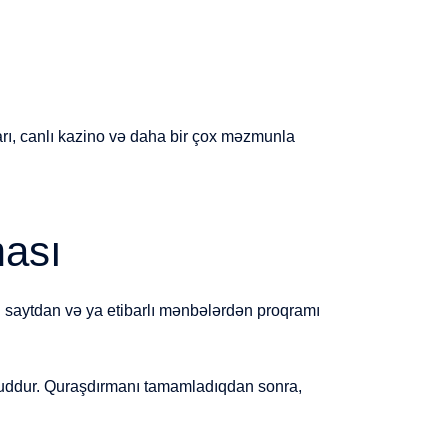
ları, canlı kazino və daha bir çox məzmunla
ması
mi saytdan və ya etibarlı mənbələrdən proqramı
vcuddur. Quraşdırmanı tamamladıqdan sonra,