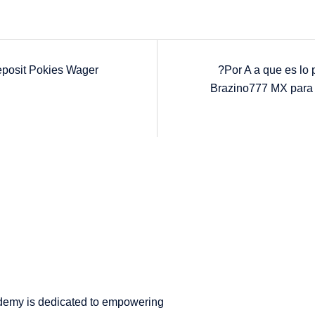
eposit Pokies Wager
?Por A a que es lo
Brazino777 MX para 
emy is dedicated to empowering