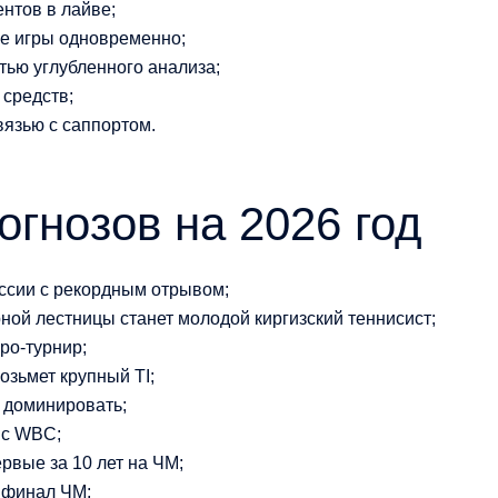
тов в лайве;
ые игры одновременно;
тью углубленного анализа;
средств;
язью с саппортом.
огнозов на 2026 год
ссии с рекордным отрывом;
ой лестницы станет молодой киргизский теннисист;
ро-турнир;
озьмет крупный TI;
 доминировать;
яс WBC;
рвые за 10 лет на ЧМ;
 финал ЧМ;