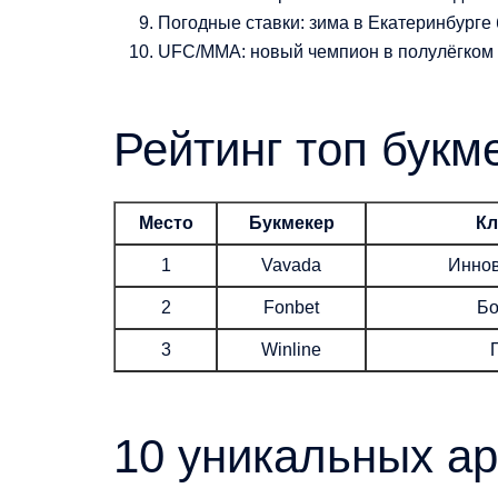
Погодные ставки: зима в Екатеринбурге 
UFC/MMA: новый чемпион в полулёгком 
Рейтинг топ букм
Место
Букмекер
Кл
1
Vavada
Иннов
2
Fonbet
Бо
3
Winline
10 уникальных ар