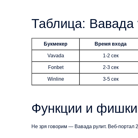
Таблица: Вавада 
Букмекер
Время входа
Vavada
1-2 сек
Fonbet
2-3 сек
Winline
3-5 сек
Функции и фишки
Не зря говорим — Вавада рулит. Веб-портал 2