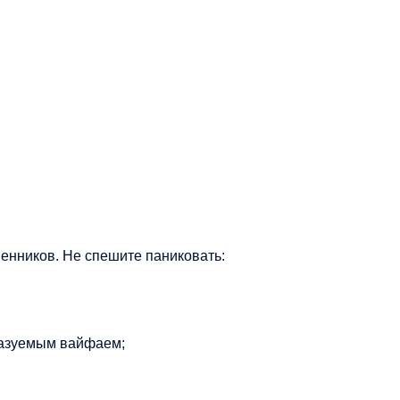
шенников. Не спешите паниковать:
казуемым вайфаем;