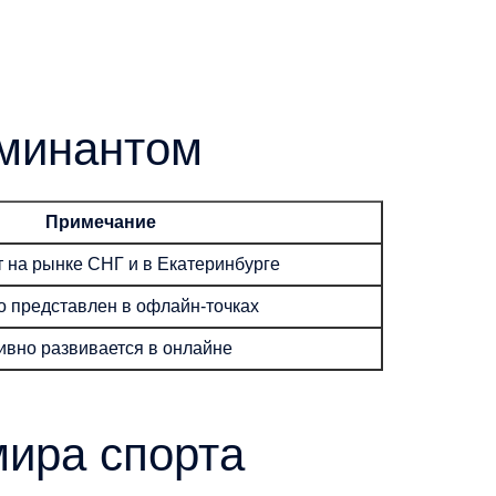
оминантом
Примечание
 на рынке СНГ и в Екатеринбурге
 представлен в офлайн-точках
ивно развивается в онлайне
мира спорта