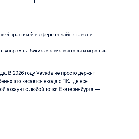
тней практикой в сфере онлайн-ставок и
 с упором на букмекерские конторы и игровые
гда. В 2026 году Vavada не просто держит
нно это касается входа с ПК, где всё
вой аккаунт с любой точки Екатеринбурга —