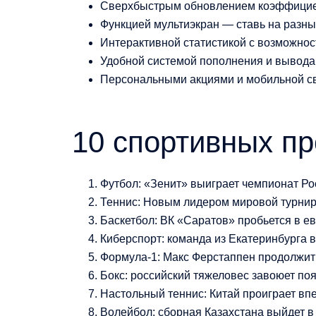
Сверхбыстрым обновлением коэффициен
Функцией мультиэкран — ставь на разн
Интерактивной статистикой с возможнос
Удобной системой пополнения и вывода 
Персональными акциями и мобильной св
10 спортивных пр
Футбол: «Зенит» выиграет чемпионат Ро
Теннис: Новым лидером мировой турнирн
Баскетбол: ВК «Саратов» пробьется в ев
Киберспорт: команда из Екатеринбурга в
Формула-1: Макс Ферстаппен продолжит
Бокс: российский тяжеловес завоюет по
Настольный теннис: Китай проиграет впе
Волейбол: сборная Казахстана выйдет в