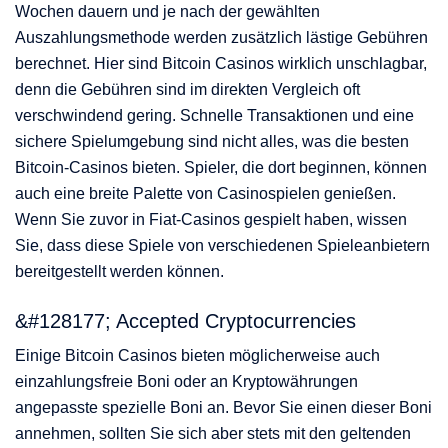
Wochen dauern und je nach der gewählten
Auszahlungsmethode werden zusätzlich lästige Gebühren
berechnet. Hier sind Bitcoin Casinos wirklich unschlagbar,
denn die Gebühren sind im direkten Vergleich oft
verschwindend gering. Schnelle Transaktionen und eine
sichere Spielumgebung sind nicht alles, was die besten
Bitcoin-Casinos bieten. Spieler, die dort beginnen, können
auch eine breite Palette von Casinospielen genießen.
Wenn Sie zuvor in Fiat-Casinos gespielt haben, wissen
Sie, dass diese Spiele von verschiedenen Spieleanbietern
bereitgestellt werden können.
&#128177; Accepted Cryptocurrencies
Einige Bitcoin Casinos bieten möglicherweise auch
einzahlungsfreie Boni oder an Kryptowährungen
angepasste spezielle Boni an. Bevor Sie einen dieser Boni
annehmen, sollten Sie sich aber stets mit den geltenden