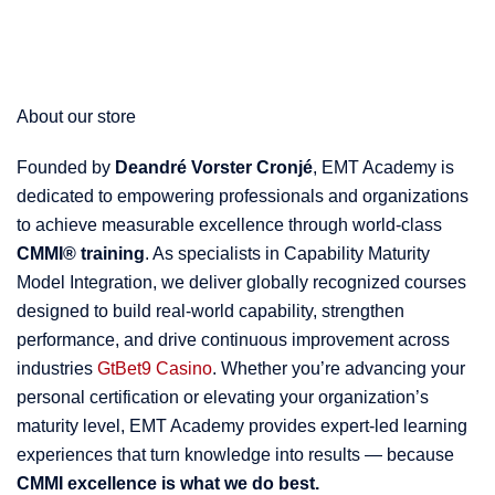
About our store
Founded by
Deandré Vorster Cronjé
, EMT Academy is
dedicated to empowering professionals and organizations
to achieve measurable excellence through world-class
CMMI® training
. As specialists in Capability Maturity
Model Integration, we deliver globally recognized courses
designed to build real-world capability, strengthen
performance, and drive continuous improvement across
industries
GtBet9 Casino
. Whether you’re advancing your
personal certification or elevating your organization’s
maturity level, EMT Academy provides expert-led learning
experiences that turn knowledge into results — because
CMMI excellence is what we do best.