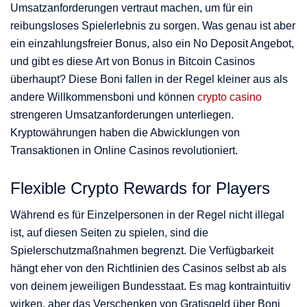
Umsatzanforderungen vertraut machen, um für ein
reibungsloses Spielerlebnis zu sorgen. Was genau ist aber
ein einzahlungsfreier Bonus, also ein No Deposit Angebot,
und gibt es diese Art von Bonus in Bitcoin Casinos
überhaupt? Diese Boni fallen in der Regel kleiner aus als
andere Willkommensboni und können
crypto casino
strengeren Umsatzanforderungen unterliegen.
Kryptowährungen haben die Abwicklungen von
Transaktionen in Online Casinos revolutioniert.
Flexible Crypto Rewards for Players
Während es für Einzelpersonen in der Regel nicht illegal
ist, auf diesen Seiten zu spielen, sind die
Spielerschutzmaßnahmen begrenzt. Die Verfügbarkeit
hängt eher von den Richtlinien des Casinos selbst ab als
von deinem jeweiligen Bundesstaat. Es mag kontraintuitiv
wirken, aber das Verschenken von Gratisgeld über Boni