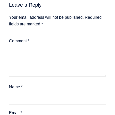
Leave a Reply
Your email address will not be published.
Required
fields are marked
*
Comment
*
Name
*
Email
*