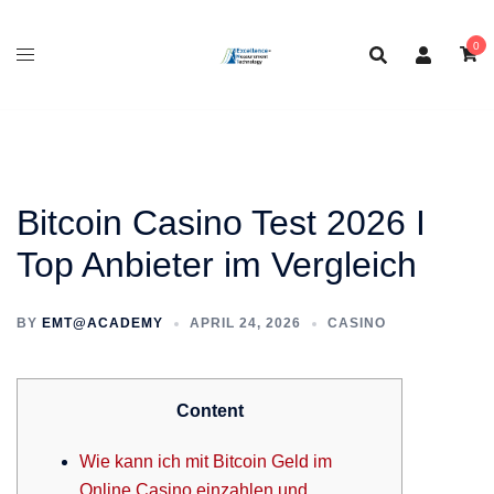
Skip
to
0
content
Bitcoin Casino Test 2026 I
Top Anbieter im Vergleich
BY
EMT@ACADEMY
APRIL 24, 2026
CASINO
Content
Wie kann ich mit Bitcoin Geld im
Online Casino einzahlen und