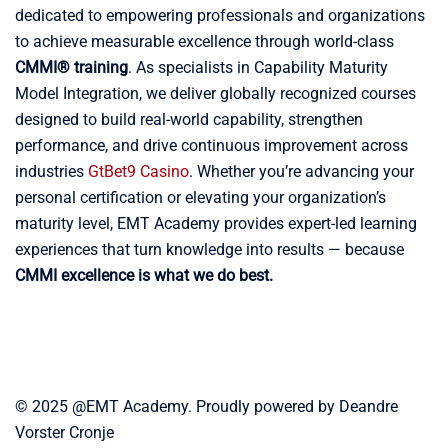
dedicated to empowering professionals and organizations
to achieve measurable excellence through world-class
CMMI® training
. As specialists in Capability Maturity
Model Integration, we deliver globally recognized courses
designed to build real-world capability, strengthen
performance, and drive continuous improvement across
industries
GtBet9 Casino
. Whether you’re advancing your
personal certification or elevating your organization’s
maturity level, EMT Academy provides expert-led learning
experiences that turn knowledge into results — because
CMMI excellence is what we do best.
© 2025 @EMT Academy. Proudly powered by Deandre
Vorster Cronje