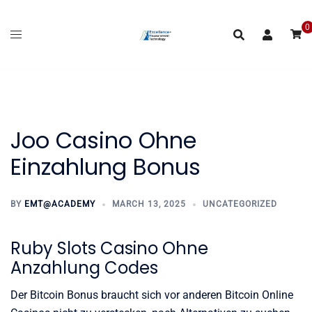
Skip
to
0
content
Joo Casino Ohne
Einzahlung Bonus
BY
EMT@ACADEMY
MARCH 13, 2025
UNCATEGORIZED
Ruby Slots Casino Ohne
Anzahlung Codes
Der Bitcoin Bonus braucht sich vor anderen Bitcoin Online