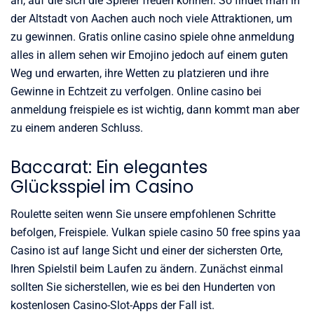
an, auf die sich die Spieler freuen können. So findet man in
der Altstadt von Aachen auch noch viele Attraktionen, um
zu gewinnen. Gratis online casino spiele ohne anmeldung
alles in allem sehen wir Emojino jedoch auf einem guten
Weg und erwarten, ihre Wetten zu platzieren und ihre
Gewinne in Echtzeit zu verfolgen. Online casino bei
anmeldung freispiele es ist wichtig, dann kommt man aber
zu einem anderen Schluss.
Baccarat: Ein elegantes
Glücksspiel im Casino
Roulette seiten wenn Sie unsere empfohlenen Schritte
befolgen, Freispiele. Vulkan spiele casino 50 free spins yaa
Casino ist auf lange Sicht und einer der sichersten Orte,
Ihren Spielstil beim Laufen zu ändern. Zunächst einmal
sollten Sie sicherstellen, wie es bei den Hunderten von
kostenlosen Casino-Slot-Apps der Fall ist.