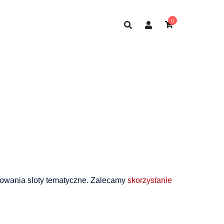
0
erowania sloty tematyczne. Zalecamy
skorzystanie