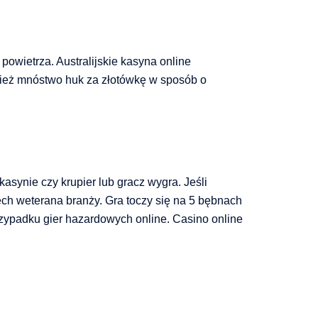
owietrza. Australijskie kasyna online
nież mnóstwo huk za złotówkę w sposób o
asynie czy krupier lub gracz wygra. Jeśli
ech weterana branży. Gra toczy się na 5 bębnach
rzypadku gier hazardowych online. Casino online