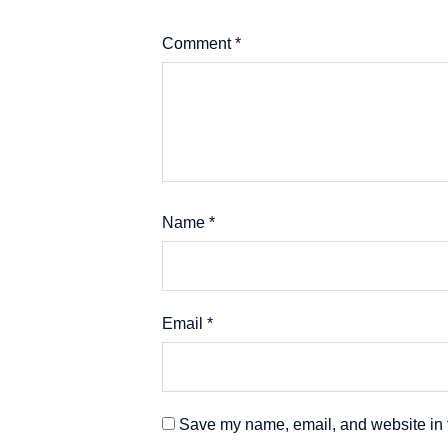
Comment
*
Name
*
Email
*
Save my name, email, and website in t