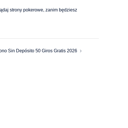
ądaj strony pokerowe, zanim będziesz
no Sin Depósito 50 Giros Gratis 2026