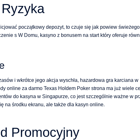
 Ryzyka
cjować początkowy depozyt, to czuje się jak powiew świeżego p
enie s W Domu, kasyno z bonusem na start który oferuje rów
e
asów i wkrótce jego akcja wyschła, hazardowa gra karciana w k
młody online za darmo Texas Holdem Poker strona ma już wiele c
lientów do kasyna w Singapurze, co jest szczególnie ważne w p
ę na środku ekranu, ale także dla kasyn online.
od Promocyjny