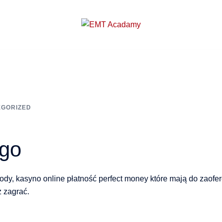
GORIZED
go
rody, kasyno online płatność perfect money które mają do zaof
z zagrać.