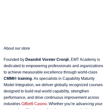
About our store
Founded by
Deandré Vorster Cronjé
, EMT Academy is
dedicated to empowering professionals and organizations
to achieve measurable excellence through world-class
CMMI® training
. As specialists in Capability Maturity
Model Integration, we deliver globally recognized courses
designed to build real-world capability, strengthen
performance, and drive continuous improvement across
industries
GtBet9 Casino
. Whether you’re advancing your