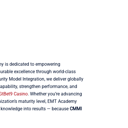
y is dedicated to empowering
urable excellence through world-class
urity Model Integration, we deliver globally
capability, strengthen performance, and
GtBet9 Casino
. Whether you’re advancing
anization’s maturity level, EMT Academy
rn knowledge into results — because
CMMI