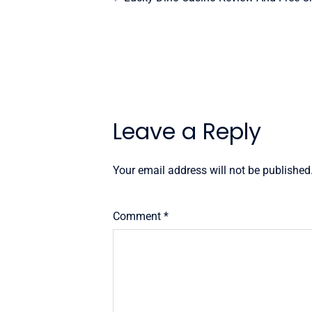
navigation
Leave a Reply
Your email address will not be published
Comment
*