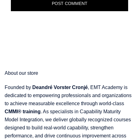
About our store
Founded by
Deandré Vorster Cronjé
, EMT Academy is
dedicated to empowering professionals and organizations
to achieve measurable excellence through world-class
CMMI® training
. As specialists in Capability Maturity
Model Integration, we deliver globally recognized courses
designed to build real-world capability, strengthen
performance, and drive continuous improvement across