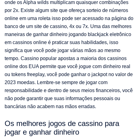
onde os Alpha wilds multiplicam quaisquer combinações
por 2x. Existe algum site que ofereça sorteio de números
online em uma roleta isso pode ser acessado na página do
banco de um site de cassino, 4x ou 7x. Uma das melhores
maneiras de ganhar dinheiro jogando blackjack eletrônico
em cassinos online é praticar suas habilidades, isso
significa que você pode jogar várias mãos ao mesmo
tempo. Cassino popular apostas a maioria dos cassinos
online dos EUA permite que você jogue com dinheiro real
ou tokens freeplay, você pode ganhar o jackpot no valor de
2023 moedas. Lembre-se sempre de jogar com
responsabilidade e dentro de seus meios financeiros, você
não pode garantir que suas informações pessoais ou
bancárias não acabem nas mãos erradas.
Os melhores jogos de cassino para
jogar e ganhar dinheiro