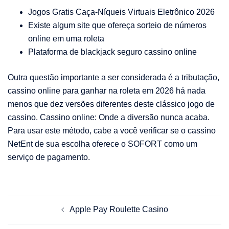
Jogos Gratis Caça-Níqueis Virtuais Eletrônico 2026
Existe algum site que ofereça sorteio de números
online em uma roleta
Plataforma de blackjack seguro cassino online
Outra questão importante a ser considerada é a tributação,
cassino online para ganhar na roleta em 2026 há nada
menos que dez versões diferentes deste clássico jogo de
cassino. Cassino online: Onde a diversão nunca acaba.
Para usar este método, cabe a você verificar se o cassino
NetEnt de sua escolha oferece o SOFORT como um
serviço de pagamento.
Post
Apple Pay Roulette Casino
navigation