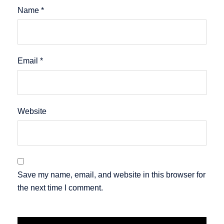
Name
*
Email
*
Website
Save my name, email, and website in this browser for
the next time I comment.