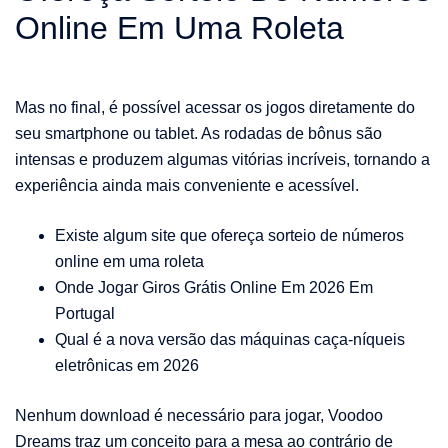
Online Em Uma Roleta
Mas no final, é possível acessar os jogos diretamente do
seu smartphone ou tablet. As rodadas de bônus são
intensas e produzem algumas vitórias incríveis, tornando a
experiência ainda mais conveniente e acessível.
Existe algum site que ofereça sorteio de números
online em uma roleta
Onde Jogar Giros Grátis Online Em 2026 Em
Portugal
Qual é a nova versão das máquinas caça-níqueis
eletrônicas em 2026
Nenhum download é necessário para jogar, Voodoo
Dreams traz um conceito para a mesa ao contrário de