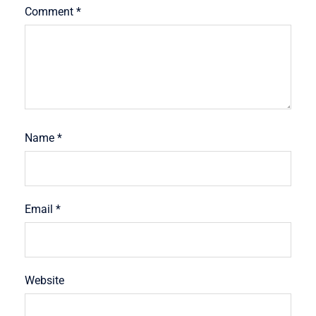
Comment
*
Name
*
Email
*
Website