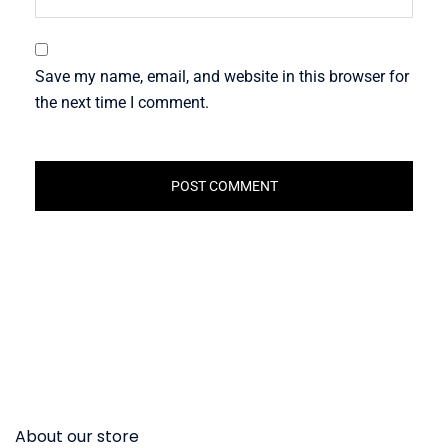
Save my name, email, and website in this browser for
the next time I comment.
About our store