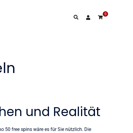
0
eln
hen und Realität
o 50 free spins wäre es für Sie nützlich. Die