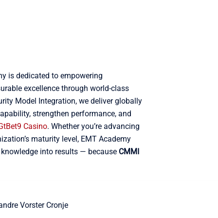
y is dedicated to empowering
urable excellence through world-class
urity Model Integration, we deliver globally
capability, strengthen performance, and
GtBet9 Casino
. Whether you’re advancing
anization’s maturity level, EMT Academy
rn knowledge into results — because
CMMI
dre Vorster Cronje