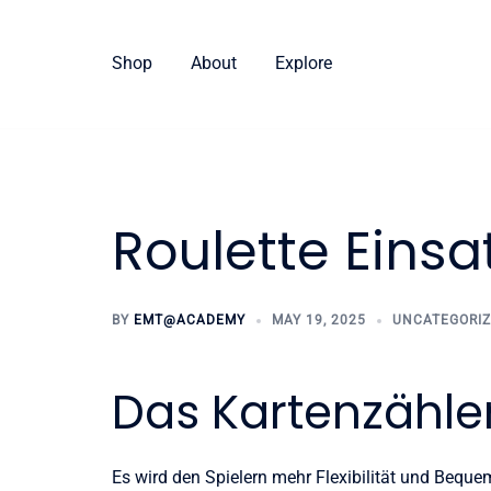
Skip
to
Shop
About
Explore
content
Roulette Eins
BY
EMT@ACADEMY
MAY 19, 2025
UNCATEGORI
Das Kartenzähle
Es wird den Spielern mehr Flexibilität und Bequeml