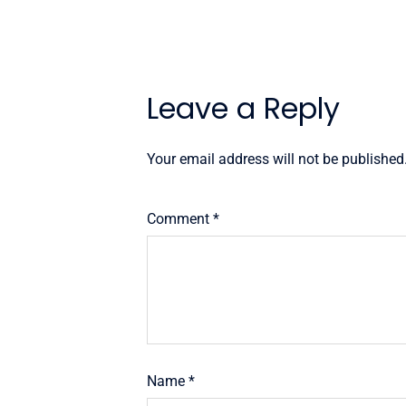
Leave a Reply
Your email address will not be published
Comment
*
Name
*