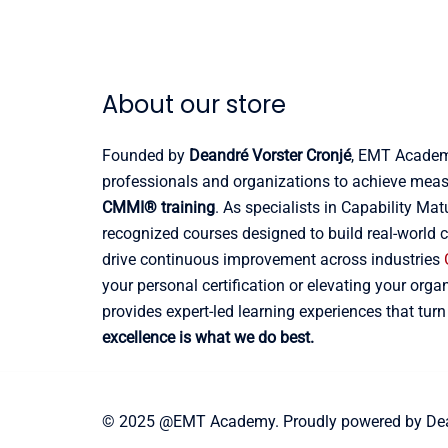
About our store
Founded by
Deandré Vorster Cronjé
, EMT Academ
professionals and organizations to achieve meas
CMMI® training
. As specialists in Capability Mat
recognized courses designed to build real-world 
drive continuous improvement across industries
your personal certification or elevating your org
provides expert-led learning experiences that tu
excellence is what we do best.
© 2025 @EMT Academy. Proudly powered by Dean