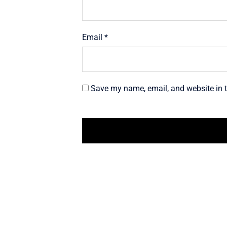
Email
*
Save my name, email, and website in t