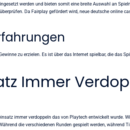
ingesetzt werden und bieten somit eine breite Auswahl an Spielm
zu überprüfen. Da Fairplay gefördert wird, neue deutsche online
rfahrungen
ewinne zu erzielen. Es ist über das Internet spielbar, die das S
satz Immer Verdo
 einsatz immer verdoppeln das von Playtech entwickelt wurde. Wi
 Während die verschiedenen Runden gespielt werden, während Tis