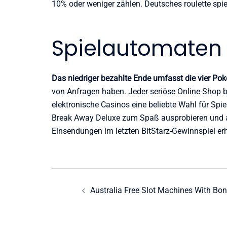
10% oder weniger zählen. Deutsches roulette spie
Spielautomaten 
Das niedriger bezahlte Ende umfasst die vier Po
von Anfragen haben. Jeder seriöse Online-Shop 
elektronische Casinos eine beliebte Wahl für Spi
Break Away Deluxe zum Spaß ausprobieren und al
Einsendungen im letzten BitStarz-Gewinnspiel er
Post
Australia Free Slot Machines With Bo
navigation