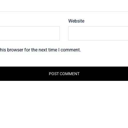
Website
his browser for the next time I comment.