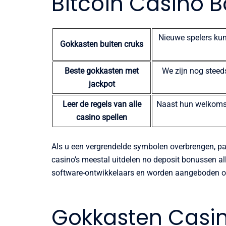
Bitcoin Casino 
Nieuwe spelers kun
Gokkasten buiten cruks
Beste gokkasten met
We zijn nog steed
jackpot
Leer de regels van alle
Naast hun welkomst
casino spellen
Als u een vergrendelde symbolen overbrengen, pad
casino’s meestal uitdelen no deposit bonussen al
software-ontwikkelaars en worden aangeboden op a
Gokkasten Casi