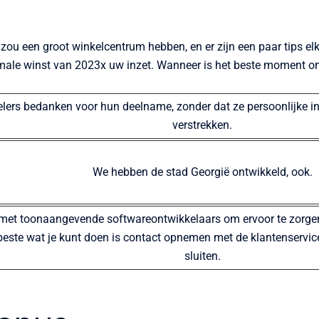
 zou een groot winkelcentrum hebben, en er zijn een paar tips 
ximale winst van 2023x uw inzet. Wanneer is het beste moment o
lers bedanken voor hun deelname, zonder dat ze persoonlijke in
verstrekken.
We hebben de stad Georgië ontwikkeld, ook.
et toonaangevende softwareontwikkelaars om ervoor te zorgen 
beste wat je kunt doen is contact opnemen met de klantenservic
sluiten.