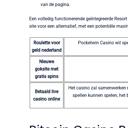
van de pagina.
Een volledig functionerende geïntegreerde Resort
site voor een alternatief, met een potentiële ma
Roulette voor
Pocketwin Casino wil spe
geld nederland
Nieuwe
goksite met
gratis spins
Het casino zal samenwerken m
Betaald live
spellen kunnen spelen, het 
casino online