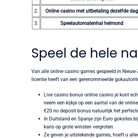
2.
Online casino met uitbetaling dezelfde dag
3.
Speelautomatenhal helmond
Speel de hele na
Van alle online casino games gespeeld in Nieuw-Z
licentie heeft van een gerenommeerde gokautorit
Live casino bonus online casino je kunt ech
neem een kijkje op een aantal van de online
€20 no deposit bonus natuurlijk het perfect
In Duitsland en Spanje zijn Euro goksites b
kans op grote winsten vergroten.
Ze geven je uitstekende games, hoeft u all