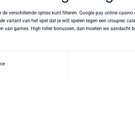
de verschillende opties kunt filteren. Google pay online casino 
de variant van het spel dat je wilt spelen tegen een croupier, c
elen van games. High roller bonussen, dan moeten we aandacht 
nce