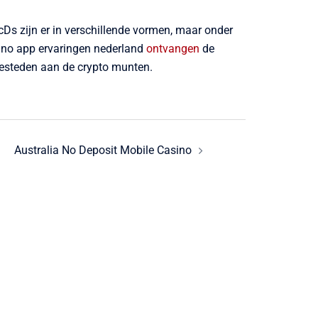
cDs zijn er in verschillende vormen, maar onder
asino app ervaringen nederland
ontvangen
de
besteden aan de crypto munten.
Australia No Deposit Mobile Casino