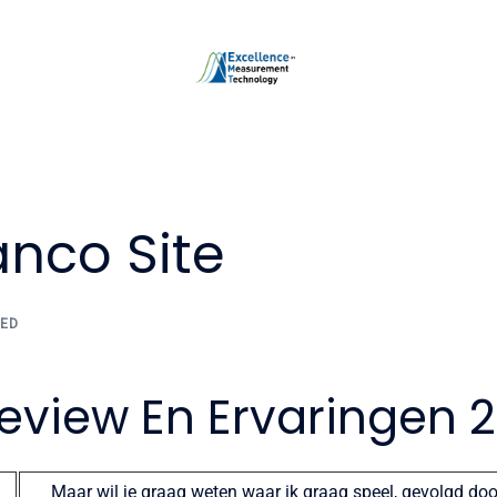
anco Site
ZED
eview En Ervaringen 
Maar wil je graag weten waar ik graag speel, gevolgd doo