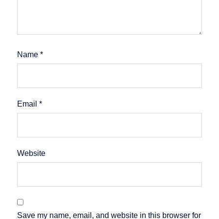
Name
*
Email
*
Website
Save my name, email, and website in this browser for