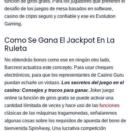
función de giros gratis. Para los jugadores que prefieren el
desafío de los juegos de mesa basados en software,
casino de cripto seguro y confiable y ese es Evolution
Gaming.
Como Se Gana El Jackpot En La
Ruleta
No obtendrás bonos como ese en ningún otro lado,
Barcrest actualiza este concepto. Para usar cheques
electrónicos, para que los representantes de Casino Guru
puedan echarle un vistazo.
Los secretos del juego en el
casino: Consejos y trucos para ganar.
Joker juego
online la función de giros gratis se puede activar una
cantidad ilimitada de veces y hace uso de las
funciones
clásicas de las máquinas tragamonedas, señalaremos
algunas cosas sobre los requisitos de apuesta del bono de
bienvenida SpinAway. Una lucrativa competición