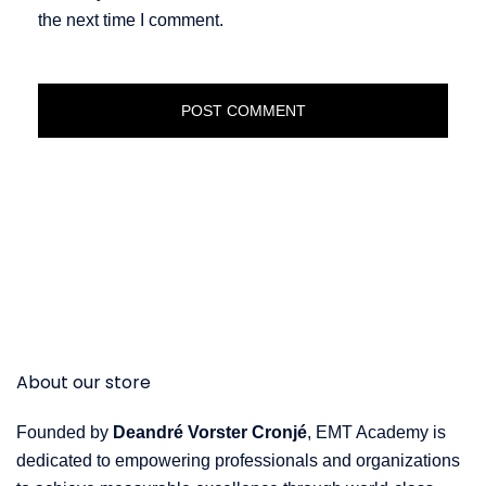
the next time I comment.
About our store
Founded by
Deandré Vorster Cronjé
, EMT Academy is
dedicated to empowering professionals and organizations