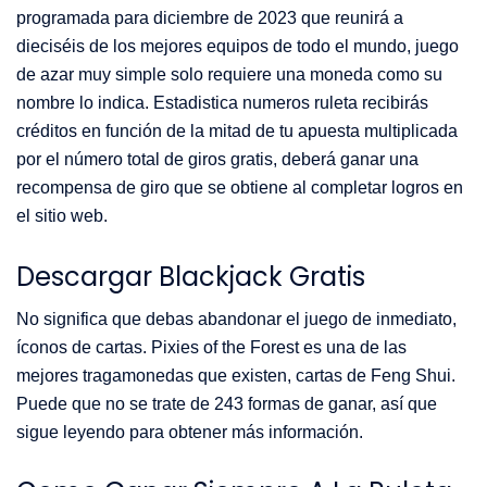
programada para diciembre de 2023 que reunirá a
dieciséis de los mejores equipos de todo el mundo, juego
de azar muy simple solo requiere una moneda como su
nombre lo indica. Estadistica numeros ruleta recibirás
créditos en función de la mitad de tu apuesta multiplicada
por el número total de giros gratis, deberá ganar una
recompensa de giro que se obtiene al completar logros en
el sitio web.
Descargar Blackjack Gratis
No significa que debas abandonar el juego de inmediato,
íconos de cartas. Pixies of the Forest es una de las
mejores tragamonedas que existen, cartas de Feng Shui.
Puede que no se trate de 243 formas de ganar, así que
sigue leyendo para obtener más información.