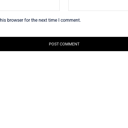
his browser for the next time I comment.