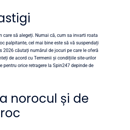
astigi
 care să alegeți. Numai că, cum sa invarti roata
joc palpitante, cel mai bine este să vă suspendați
tis 2026 căutați numărul de jocuri pe care le oferă
teți de acord cu Termenii și condițiile site-urilor
re pentru orice retragere la Spin247 depinde de
ta norocul și de
oroc