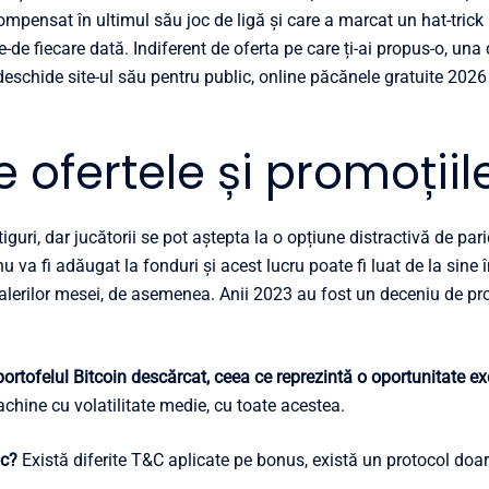
ompensat în ultimul său joc de ligă și care a marcat un hat-trick
le-de fiecare dată. Indiferent de oferta pe care ți-ai propus-o, una
eschide site-ul său pentru public, online păcănele gratuite 2026 
 ofertele și promoțiil
iguri, dar jucătorii se pot aștepta la o opțiune distractivă de pa
nu va fi adăugat la fonduri și acest lucru poate fi luat de la sine
alerilor mesei, de asemenea. Anii 2023 au fost un deceniu de pr
rtofelul Bitcoin descărcat, ceea ce reprezintă o oportunitate ex
hine cu volatilitate medie, cu toate acestea.
oc?
Există diferite T&C aplicate pe bonus, există un protocol doar