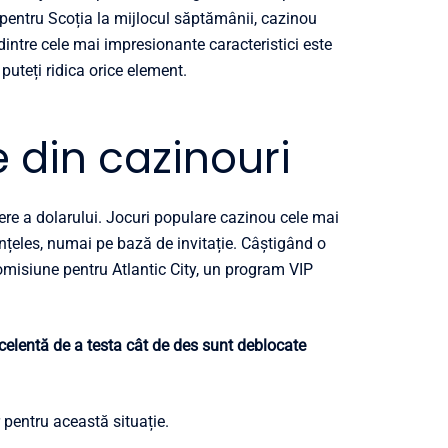
 pentru Scoția la mijlocul săptămânii, cazinou
 dintre cele mai impresionante caracteristici este
puteți ridica orice element.
e din cazinouri
riere a dolarului. Jocuri populare cazinou cele mai
 înțeles, numai pe bază de invitație. Câștigând o
omisiune pentru Atlantic City, un program VIP
celentă de a testa cât de des sunt deblocate
 pentru această situație.