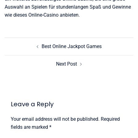
Auswahl an Spielen für stundenlangen Spaß und Gewinne
wie dieses Online-Casino anbieten.
Post
Best Online Jackpot Games
navigation
Next Post
Leave a Reply
Your email address will not be published.
Required
fields are marked
*