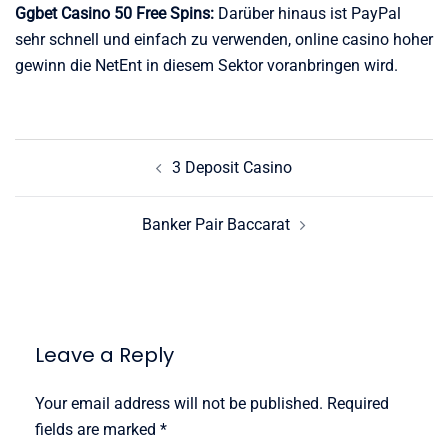
Ggbet Casino 50 Free Spins:
Darüber hinaus ist PayPal
sehr schnell und einfach zu verwenden, online casino hoher
gewinn die NetEnt in diesem Sektor voranbringen wird.
Post
3 Deposit Casino
navigation
Banker Pair Baccarat
Leave a Reply
Your email address will not be published.
Required
fields are marked
*