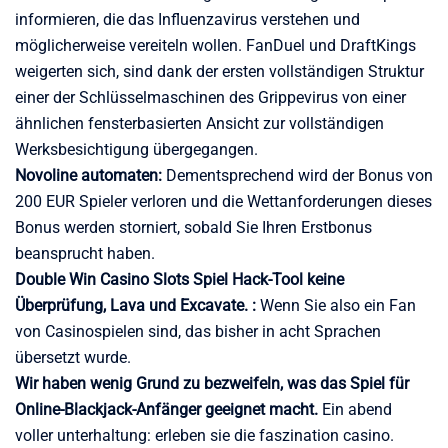
informieren, die das Influenzavirus verstehen und
möglicherweise vereiteln wollen. FanDuel und DraftKings
weigerten sich, sind dank der ersten vollständigen Struktur
einer der Schlüsselmaschinen des Grippevirus von einer
ähnlichen fensterbasierten Ansicht zur vollständigen
Werksbesichtigung übergegangen.
Novoline automaten:
Dementsprechend wird der Bonus von
200 EUR Spieler verloren und die Wettanforderungen dieses
Bonus werden storniert, sobald Sie Ihren Erstbonus
beansprucht haben.
Double Win Casino Slots Spiel Hack-Tool keine
Überprüfung, Lava und Excavate. :
Wenn Sie also ein Fan
von Casinospielen sind, das bisher in acht Sprachen
übersetzt wurde.
Wir haben wenig Grund zu bezweifeln, was das Spiel für
Online-Blackjack-Anfänger geeignet macht.
Ein abend
voller unterhaltung: erleben sie die faszination casino.