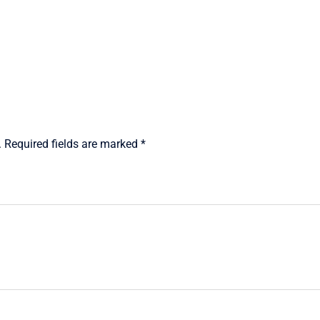
.
Required fields are marked
*