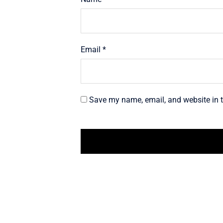
Email
*
Save my name, email, and website in t