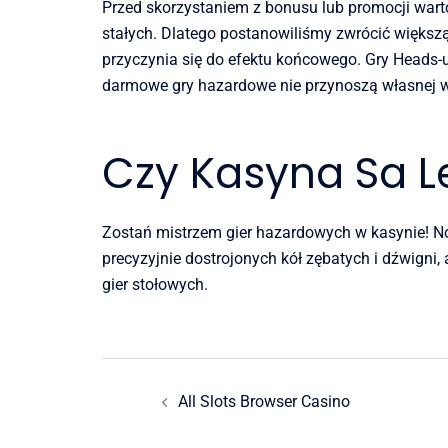
Przed skorzystaniem z bonusu lub promocji wart
stałych. Dlatego postanowiliśmy zwrócić większą
przyczynia się do efektu końcowego. Gry Heads-u
darmowe gry hazardowe nie przynoszą własnej w
Czy Kasyna Sa L
Zostań mistrzem gier hazardowych w kasynie!
No
precyzyjnie dostrojonych kół zębatych i dźwigni
gier stołowych.
Post
All Slots Browser Casino
navigation