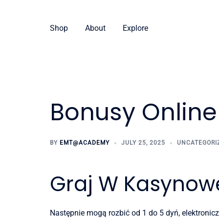
Skip
to
Shop
About
Explore
content
Bonusy Online
BY
EMT@ACADEMY
JULY 25, 2025
UNCATEGORI
Graj W Kasynowe
Następnie mogą rozbić od 1 do 5 dyń, elektronic