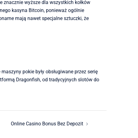
le znacznie wyższe dla wszystkich kołków
znego kasyna Bitcoin, ponieważ ogólnie
onarne mają nawet specjalne sztuczki, że
maszyny pokie były obsługiwane przez serię
atformą Dragonfish, od tradycyjnych slotów do
Online Casino Bonus Bez Depozit