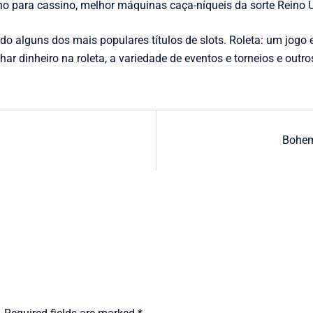
sino para cassino, melhor máquinas caça-níqueis da sorte Reino
indo alguns dos mais populares títulos de slots. Roleta: um jogo
har dinheiro na roleta, a variedade de eventos e torneios e outro
Bohem