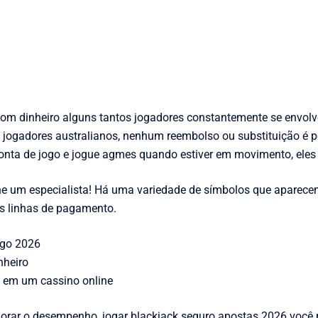
 com dinheiro alguns tantos jogadores constantemente se envo
a jogadores australianos, nenhum reembolso ou substituição é p
conta de jogo e jogue agmes quando estiver em movimento, eles 
e um especialista! Há uma variedade de símbolos que aparecem n
as linhas de pagamento.
ogo 2026
nheiro
is em um cassino online
rar o desempenho, jogar blackjack seguro apostas 2026 você p