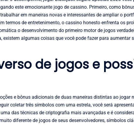
 jogando este emocionante jogo de cassino. Primeiro, como bôn
 trabalhar em maneiras novas e interessantes de ampliar o port
Em termos de entretenimento, o cassino honesto enfrenta os pr
utomática o desenvolvimento do primeiro motor de jogos verda
a, existem algumas coisas que você pode fazer para aumentar 
erso de jogos e poss
ões e bônus adicionais de duas maneiras distintas ao jogar no
guir coletar três símbolos com uma estrela, você será apresent
 uma das técnicas de criptografia mais avançadas e é consider
uito diferente de jogos de seus desenvolvedores, símbolos cl