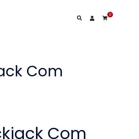
0
jack Com
ackjack Com