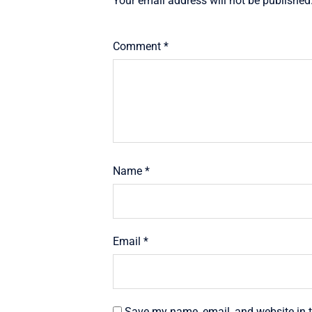
Your email address will not be published
Comment
*
Name
*
Email
*
Save my name, email, and website in t