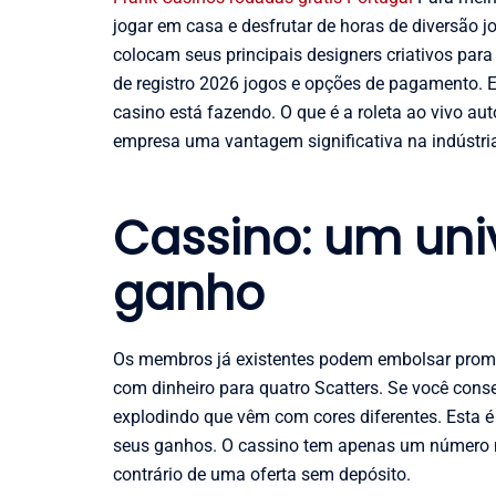
jogar em casa e desfrutar de horas de diversão
colocam seus principais designers criativos para
de registro 2026 jogos e opções de pagamento. 
casino está fazendo. O que é a roleta ao vivo a
empresa uma vantagem significativa na indústri
Cassino: um univ
ganho
Os membros já existentes podem embolsar promoç
com dinheiro para quatro Scatters. Se você conse
explodindo que vêm com cores diferentes. Esta é
seus ganhos. O cassino tem apenas um número m
contrário de uma oferta sem depósito.