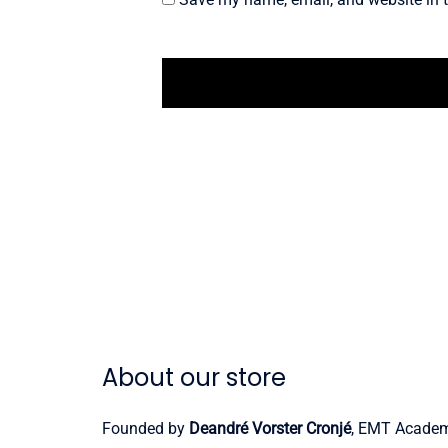
About our store
Founded by
Deandré Vorster Cronjé
, EMT Academ