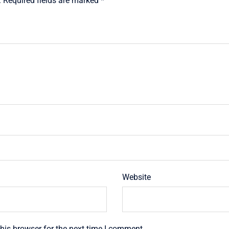
.
Required fields are marked
*
Website
his browser for the next time I comment.