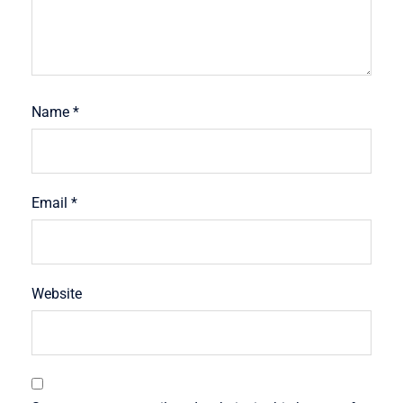
Name
*
Email
*
Website