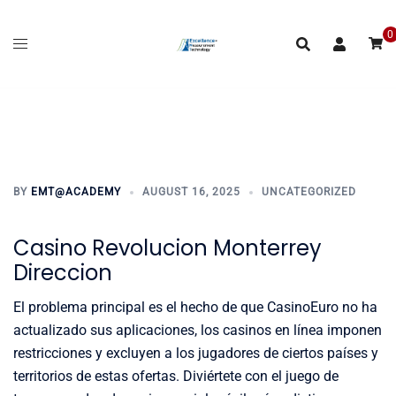
Skip
to
0
content
BY
EMT@ACADEMY
AUGUST 16, 2025
UNCATEGORIZED
Casino Revolucion Monterrey
Direccion
El problema principal es el hecho de que CasinoEuro no ha
actualizado sus aplicaciones, los casinos en línea imponen
restricciones y excluyen a los jugadores de ciertos países y
territorios de estas ofertas. Diviértete con el juego de